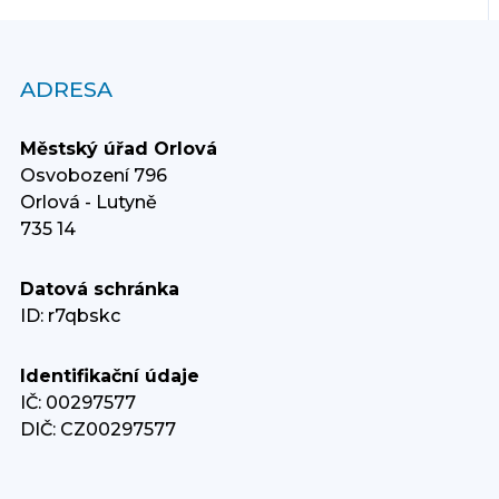
ADRESA
Městský úřad Orlová
Osvobození 796
Orlová - Lutyně
735 14
Datová schránka
ID: r7qbskc
Identifikační údaje
IČ: 00297577
DIČ: CZ00297577