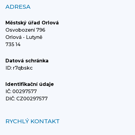
ADRESA
Městský úřad Orlová
Osvobození 796
Orlová - Lutyně
735 14
Datová schránka
ID: r7qbskc
Identifikační údaje
IČ: 00297577
DIČ: CZ00297577
RYCHLÝ KONTAKT