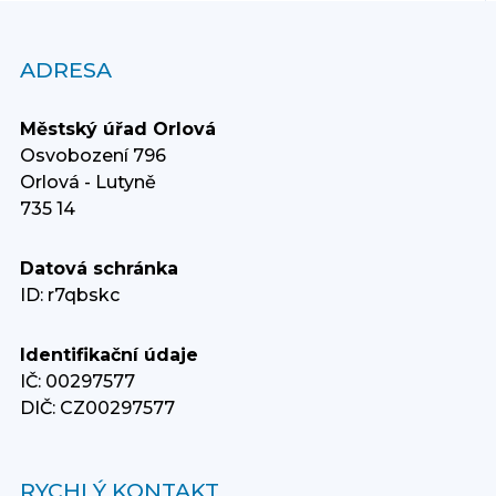
ADRESA
Městský úřad Orlová
Osvobození 796
Orlová - Lutyně
735 14
Datová schránka
ID: r7qbskc
Identifikační údaje
IČ: 00297577
DIČ: CZ00297577
RYCHLÝ KONTAKT