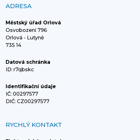
ADRESA
Městský úřad Orlová
Osvobození 796
Orlová - Lutyně
735 14
Datová schránka
ID: r7qbskc
Identifikační údaje
IČ: 00297577
DIČ: CZ00297577
RYCHLÝ KONTAKT