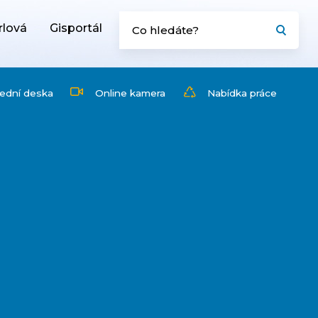
rlová
Gisportál
ední deska
Online kamera
Nabídka práce