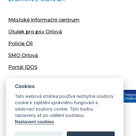
Městské informační centrum
Útulek pro psy Orlová
Policie ČR
SMO Orlová
Portál IDOS
Cookies
Tato webová stránka používá nezbytné soubory
cookie k zajištění správného fungování a
sledovací soubory cookie. Tyto budou
nastaveny až po udělení souhlasu.
Copyright © 2013 - 2026 Městský úřad Orlová
Nastavení cookies
Prohlášení přístupnosti