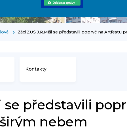
rlová
Žáci ZUŠ J.R.Míši se představili poprvé na Artfestu
Kontakty
i se představili pop
d širým nebem