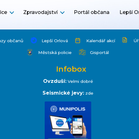
ice
Zpravodajství
Portál občana
Lepší O
azy občanů
Lepší Orlová
Kalendář akcí
Úř
Městská policie
Gisportál
Infobox
Ovzduší:
Velmi dobré
Seismické jevy:
zde