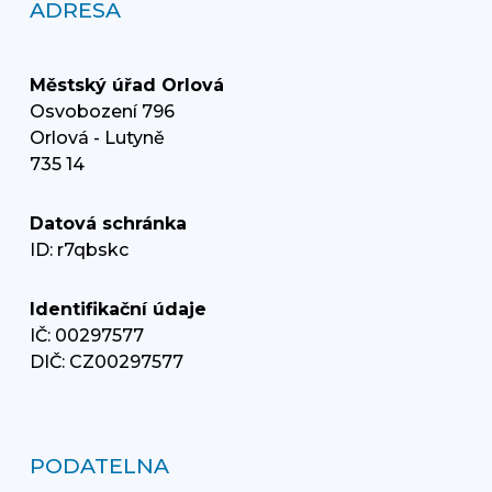
ADRESA
Městský úřad Orlová
Osvobození 796
Orlová - Lutyně
735 14
Datová schránka
ID: r7qbskc
Identifikační údaje
IČ: 00297577
DIČ: CZ00297577
PODATELNA