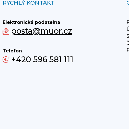
RYCHLÝ KONTAKT
Elektronická podatelna
P
posta@muor.cz
Ú
S
Č
P
Telefon
+420 596 581 111