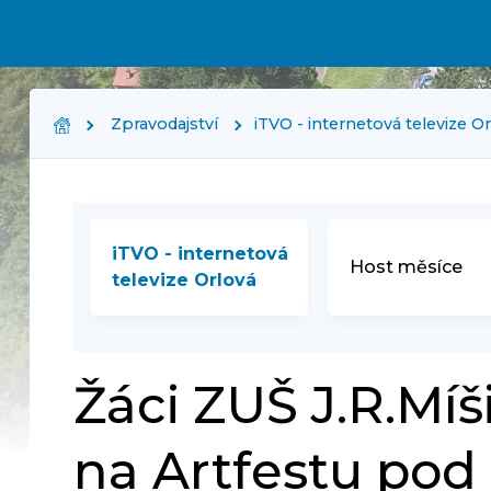
Zpravodajství
iTVO - internetová televize O
iTVO - internetová
Host měsíce
televize Orlová
Žáci ZUŠ J.R.Míš
na Artfestu po