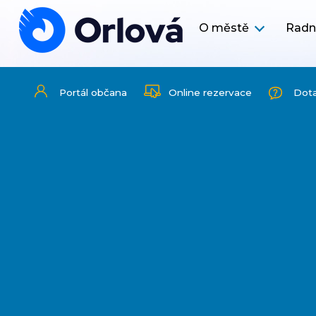
O městě
Radn
Portál občana
Online rezervace
Dot