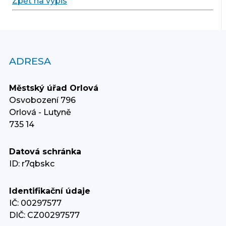
Zpět na výpis
ADRESA
Městský úřad Orlová
Osvobození 796
Orlová - Lutyně
735 14
Datová schránka
ID: r7qbskc
Identifikační údaje
IČ: 00297577
DIČ: CZ00297577