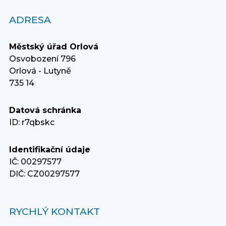
ADRESA
Městský úřad Orlová
Osvobození 796
Orlová - Lutyně
735 14
Datová schránka
ID: r7qbskc
Identifikační údaje
IČ: 00297577
DIČ: CZ00297577
RYCHLÝ KONTAKT