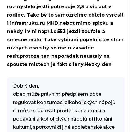
rozmyslelo,jestli potrebuje 2,3 a vic aut v
rodine. Take by to samozrejme chtelo vyresit
i infrastrukturu MHD,nebot mimo spicku a
nekdy i v ni napr.l.c.553 jezdi zoufale a
smesne malo. Take vybirani popelnic ze stran
ruznych osob by se melo zasadne
resit,protoze ten neporadek neustaly na
spouste mistech je fakt sileny.Hezky den
Dobrý den,
obec může právním předpisem obce
regulovat konzumaci alkoholických nápojů
či může regulovat prodej, konzumaci a
podávání alkoholických nápojů při konání
kulturní, sportovní či jiné společenské akce.