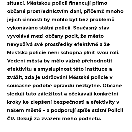
situací. Městskou policii financují přímo
občané prostřednictvím daní, přičemž mnoho
jejích činností by mohlo být bez problémů
vykonáváno státní policií. Současný stav
vyvolává mezi občany pocit, že město
nevyužívá své prostředky efektivně a že
Městská policie není schopná plnit svou roli.
Vedení města by mělo vážně přehodnotit
efektivitu a smysluplnost této instituce a
zvážit, zda je udržování Městské policie v
současné podobě opravdu nezbytné. Občané
sledují tuto záležitost a očekávají konkrétní
kroky ke zlepšení bezpečnosti a efektivity v
našem městě – a podporují spíše státní Policii
ČR. Děkuji za zvážení mého podnětu.