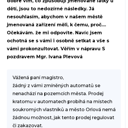
dobře vím, co způsobují jmenované látky u
dětí, jsou to nedozírné následky. Já
nesouhlasím, abychom v našem městě
jmenovaná zařízení měli, k čemu, proč....
Očekávám. že mi odpovíte. Navíc jsem
ochotná se s vámi i osobně setkat a vše s
vámi prokonzultovat. Věřím v nápravu S
pozdravem Mgr. Ivana Plevová
Vážená paní magistro,
žádný z vámi zmíněných automatů se
nenachází na pozemcích města. Prodej
kratomu v automatech probíhá na místech
soukromých vlastníků a město Orlová nemá
žádnou možnost, jak tento prodej regulovat
či zakazovat.