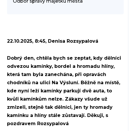
Odbor správy majetku města
22.10.2025, 8:45, Denisa Rozsypalová
Dobrý den, chtěla bych se zeptat, kdy dělníci
odvezou kamínky, bordel a hromadu hlíny,
která tam byla zanechána, při opravách
chodníků na ulici Na Výsluní. Běžně na místě,
kde nyní leží kamínky parkují dvě auta, to
kvůli kamínkům nelze. Zákazy všude už
zmizeli, stejně tak dělníci, jen ty hromady
kamínku a hlíny stále zůstavají. Děkuji, s
pozdravem Rozsypalová