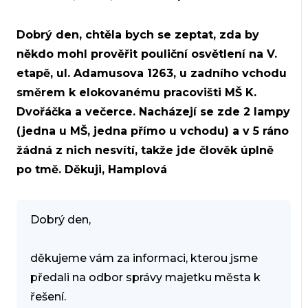
Dobrý den, chtěla bych se zeptat, zda by
někdo mohl prověřit pouliční osvětlení na V.
etapě, ul. Adamusova 1263, u zadního vchodu
směrem k elokovanému pracovišti MŠ K.
Dvořáčka a večerce. Nacházejí se zde 2 lampy
(jedna u MŠ, jedna přímo u vchodu) a v 5 ráno
žádná z nich nesvítí, takže jde člověk úplně
po tmě. Děkuji, Hamplová
Dobrý den,
děkujeme vám za informaci, kterou jsme
předali na odbor správy majetku města k
řešení.