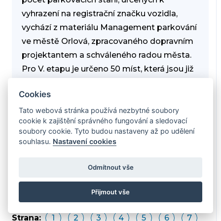
vyhrazení na registrační značku vozidla,
vychází z materiálu Management parkování
ve městě Orlová, zpracovaného dopravním
projektantem a schváleného radou města.
Pro V. etapu je určeno 50 míst, která jsou již
vyhrazena. Tento počet je konstantní a
Cookies
neuvažuje se o změně.
Tato webová stránka používá nezbytné soubory
cookie k zajištění správného fungování a sledovací
S pozdravem
soubory cookie. Tyto budou nastaveny až po udělení
Odbor dopravy
souhlasu.
Nastavení cookies
Odmítnout vše
Přijmout vše
Strana:
1
2
3
4
5
6
7