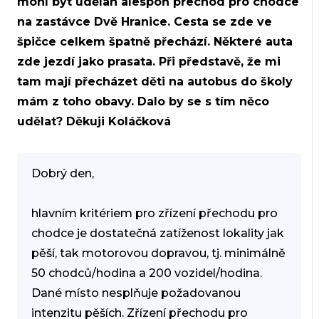
mohl být udělan alespoň přechod pro chodce
na zastávce Dvě Hranice. Cesta se zde ve
špičce celkem špatně přechází. Některé auta
zde jezdí jako prasata. Při představě, že mi
tam mají přecházet děti na autobus do školy
mám z toho obavy. Dalo by se s tím něco
udělat? Děkuji Koláčková
Dobrý den,
hlavním kritériem pro zřízení přechodu pro
chodce je dostatečná zatíženost lokality jak
pěší, tak motorovou dopravou, tj. minimálně
50 chodců/hodina a 200 vozidel/hodina.
Dané místo nesplňuje požadovanou
intenzitu pěších. Zřízení přechodu pro