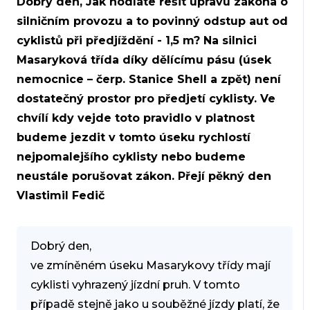
Dobrý den, Jak hodláte řešit úpravu zákona o
silničním provozu a to povinný odstup aut od
cyklistů při předjíždění - 1,5 m? Na silnici
Masaryková třída díky dělícímu pásu (úsek
nemocnice – čerp. Stanice Shell a zpět) není
dostatečný prostor pro předjetí cyklisty. Ve
chvílí kdy vejde toto pravidlo v platnost
budeme jezdit v tomto úseku rychlostí
nejpomalejšího cyklisty nebo budeme
neustále porušovat zákon. Přejí pěkný den
Vlastimil Fedič
Dobrý den,
ve zmíněném úseku Masarykovy třídy mají
cyklisti vyhrazený jízdní pruh. V tomto
případě stejně jako u souběžné jízdy platí, že