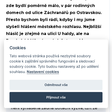
zde bydlí poměrně málo, v pár rodinných
domech od ulice Záchranářů po Ostravskou.
Přesto bychom byli rádi, kdyby i my jsme
slyšeli hlášení městského rozhlasu. Nejbližší
hlásič je zřejmě na ulici U haldy, ale na
Porubské hlášení není slyšet, snad jen
Cookies
nezřetelně gong. Nelze hlásič umístit i na
Porubské ulici? Děkuji.
Tato webová stránka používá nezbytné soubory
cookie k zajištění správného fungování a sledovací
soubory cookie. Tyto budou nastaveny až po udělení
souhlasu.
Nastavení cookies
Dobrý den,
Odmítnout vše
stávající varovný systém byl
spolufinancován z prostředků Státního
Přijmout vše
fondu životního prostředí. V současné době
není vyhlášena žádná dotační výzva, tzn. že