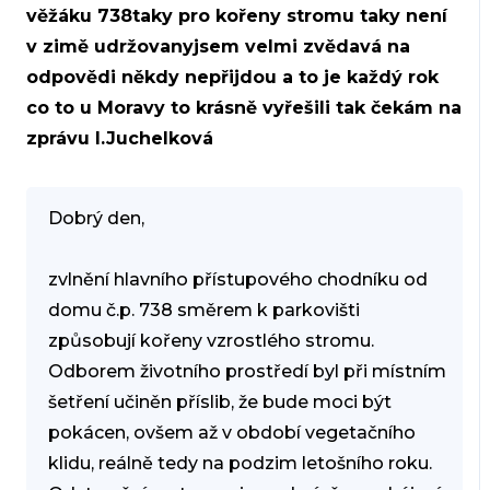
věžáku 738taky pro kořeny stromu taky není
v zimě udržovanyjsem velmi zvědavá na
odpovědi někdy nepřijdou a to je každý rok
co to u Moravy to krásně vyřešili tak čekám na
zprávu I.Juchelková
Dobrý den,
zvlnění hlavního přístupového chodníku od
domu č.p. 738 směrem k parkovišti
způsobují kořeny vzrostlého stromu.
Odborem životního prostředí byl při místním
šetření učiněn příslib, že bude moci být
pokácen, ovšem až v období vegetačního
klidu, reálně tedy na podzim letošního roku.