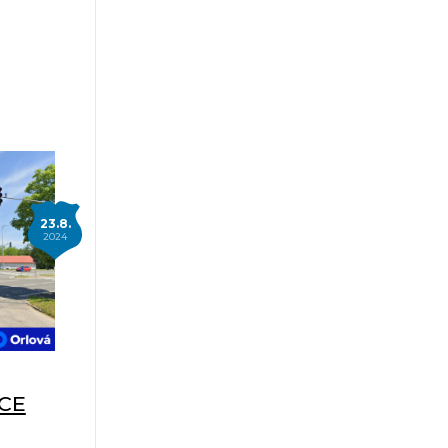
23.8.
2024
ICE