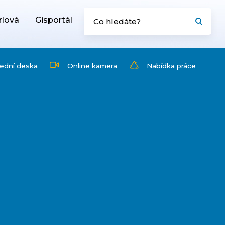
rlová
Gisportál
ední deska
Online kamera
Nabídka práce