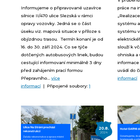
V průběhu
Informujeme o připravované uzavírce
práce na i
silnice II/470 ulice Slezská v rámci
„Realizace
opravy vozovky. Jedná se o část
systému 
úseku viz. mapová situace v příloze s
systému v
objízdnou trasou. Termín konaní je od
elektrick
16. do 30. září 2024. Co se týče
slouží k v
dotčených autobusových linek, budou
ohniska a 
cestující informovaní minimálně 3 dny
informace
před zahájením prací formou
uvádí do č
Přepravního...
více
informací
informací
| Připojené soubory:
1
20.8.
2024