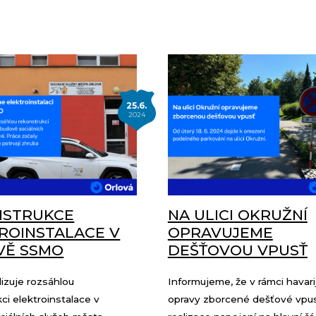
25.6.
2024
NSTRUKCE
NA ULICI OKRUŽNÍ
ROINSTALACE V
OPRAVUJEME
VĚ SSMO
DEŠŤOVOU VPUSŤ
izuje rozsáhlou
Informujeme, že v rámci havari
ci elektroinstalace v
opravy zborcené dešťové vpus