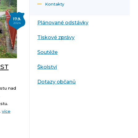
Kontakty
17.9.
Plánované odstávky
2024
Tiskové zprávy
Soutěže
OST
Školství
Dotazy občanů
stu nad
á
stu.
.
více