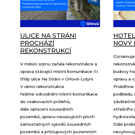
ULICE NA STRÁNI
HOTEL
PROCHÁZÍ
NOVÝ 
REKONSTRUKCÍ
Oznamujem
V měsíci srpnu začala rekonstrukce a
rekonstru
oprava stávající místní komunikace III.
budovy ho
třídy ulice Na Stráni v Orlové-Lutyni.
opravu a v
V rámci rekonstrukce
Proběhne 
řešíme odvodnění místní komunikace
podkladu,
do vsakovacích průlehů,
závěrečné
dále oplocení sousedních
střešního
pozemků, úpravu navazujících ploch
hydroizola
samostatných sjezdů sousedních
Dále prob
pozemků a přístupových pozemních
nevyhovují