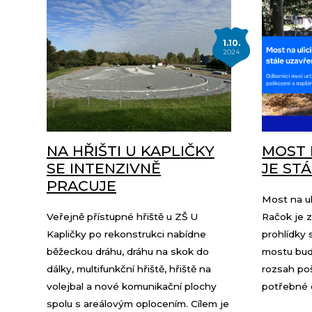
1.10.
2024
NA HŘIŠTI U KAPLIČKY
MOST 
SE INTENZIVNĚ
JE ST
PRACUJE
Most na ul
Veřejně přístupné hřiště u ZŠ U
Račok je z
Kapličky po rekonstrukci nabídne
prohlídky 
běžeckou dráhu, dráhu na skok do
mostu bud
dálky, multifunkční hřiště, hřiště na
rozsah po
volejbal a nové komunikační plochy
potřebné o
spolu s areálovým oplocením. Cílem je