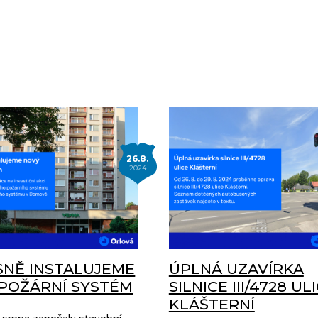
26.8.
2024
SNĚ INSTALUJEME
ÚPLNÁ UZAVÍRKA
POŽÁRNÍ SYSTÉM
SILNICE III/4728 UL
KLÁŠTERNÍ