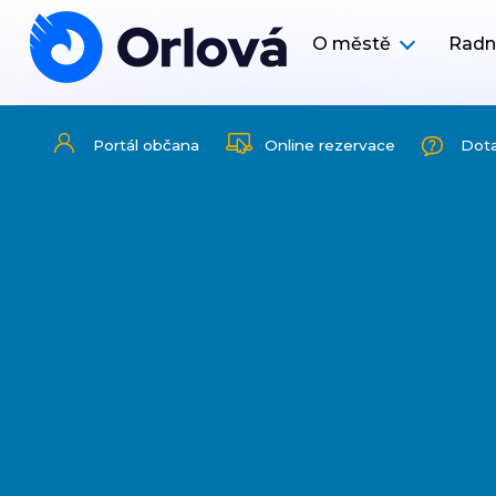
O městě
Radn
Portál občana
Online rezervace
Dot