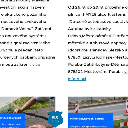
 srpna započaly stavební
nvestiční akci s názvem
Od 26. 8. do 29. 8. proběhne 
 elektrického požárního
silnice III/4728 ulice Klášterní.
a nouzového zvukového
Dotčené autobusové zastáv
 Domově Vesna“. Zařízení
Autobusové zastávky
ého nouzového systému
Orlová,Město,náměstí. Dotčen
časné signalizaci vzniklého
městské autobusové dopravy 
urychluje předání této
(dopravce Transdev Slezsko a.s.
 určených osobám, případně
878501 Lazy,u Kornase-Město
innosti zařízen...
více
Poruba-Zátiší-Lutyně-Dětmaro
878502 Město,nám.-Porub...
v
informací
16.8.
2024