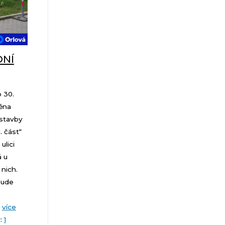
NÍ
 30.
ěna
 stavby
 část“
lici
á u
nich.
bude
e
.
více
y:
1