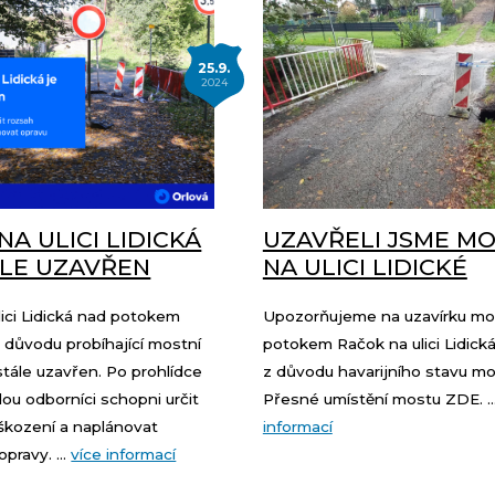
25.9.
2024
NA ULICI LIDICKÁ
UZAVŘELI JSME M
ÁLE UZAVŘEN
NA ULICI LIDICKÉ
ici Lidická nad potokem
Upozorňujeme na uzavírku mo
 důvodu probíhající mostní
potokem Račok na ulici Lidick
stále uzavřen. Po prohlídce
z důvodu havarijního stavu mo
ou odborníci schopni určit
Přesné umístění mostu ZDE. ..
škození a naplánovat
informací
pravy. ...
více informací