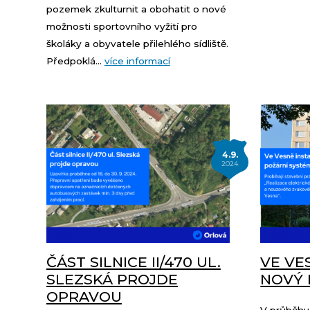
pozemek zkulturnit a obohatit o nové
možnosti sportovního vyžití pro
školáky a obyvatele přilehlého sídliště.
Předpoklá...
více informací
4.9.
2024
ČÁST SILNICE II/470 UL.
VE VE
SLEZSKÁ PROJDE
NOVÝ 
OPRAVOU