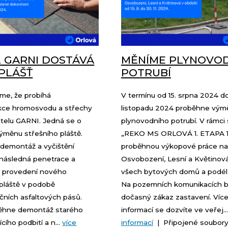
 GARNI DOSTÁVÁ
MĚNÍME PLYNOVOD
PLÁŠŤ
POTRUBÍ
e, že probíhá
V termínu od 15. srpna 2024 do
kce hromosvodu a střechy
listopadu 2024 proběhne vým
telu GARNI. Jedná se o
plynovodního potrubí. V rámci
ýměnu střešního pláště.
„REKO MS ORLOVÁ 1. ETAPA 1.
demontáž a vyčištění
proběhnou výkopové práce na u
 následná penetrace a
Osvobození, Lesní a Květinov
 provedení nového
všech bytových domů a podél 
 pláště v podobě
Na pozemních komunikacích 
čních asfaltových pásů.
dočasný zákaz zastavení. Víc
ěhne demontáž starého
informací se dozvíte ve veřej..
cího podbití a n...
více
informací
| Připojené soubor