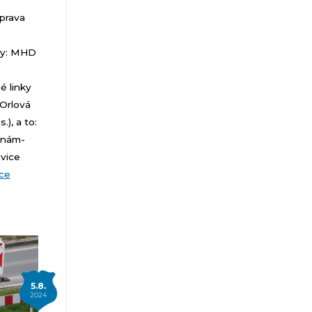
oprava
ky: MHD
é linky
Orlová
), a to:
,nám-
vice
íce
5.8.
2024