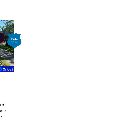
17.6.
2024
jní
ti a