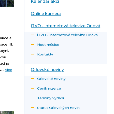
Kalendář akcí
Online kamera
iTVO - internetová televize Orlová
iTVO - internetová televize Orlová
rukce a
ace III.
Host měsíce
utyni.
Kontakty
ovou
ací je
Orlovské noviny
...
více
Orlovské noviny
Ceník inzerce
Termíny vydání
Statut Orlovských novin