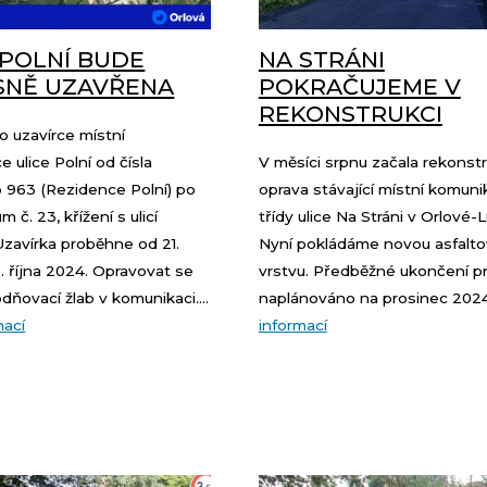
 POLNÍ BUDE
NA STRÁNI
SNĚ UZAVŘENA
POKRAČUJEME V
REKONSTRUKCI
o uzavírce místní
 ulice Polní od čísla
V měsíci srpnu začala rekonst
 963 (Rezidence Polní) po
oprava stávající místní komunik
 č. 23, křížení s ulicí
třídy ulice Na Stráni v Orlové-L
Uzavírka proběhne od 21.
Nyní pokládáme novou asfalt
5. října 2024. Opravovat se
vrstvu. Předběžné ukončení pr
ňovací žlab v komunikaci....
naplánováno na prosinec 2024.
mací
informací