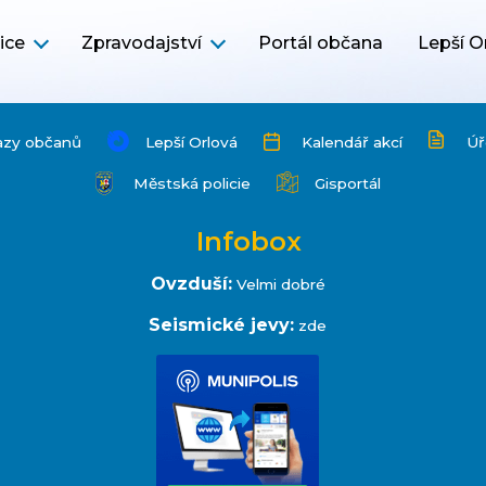
ice
Zpravodajství
Portál občana
Lepší O
azy občanů
Lepší Orlová
Kalendář akcí
Úř
Městská policie
Gisportál
Infobox
Ovzduší:
Velmi dobré
Seismické jevy:
zde