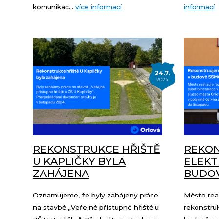
komunikac...
více informací
informací
24.7.
2024
REKONSTRUKCE HŘIŠTĚ
REKO
U KAPLIČKY BYLA
ELEKT
ZAHÁJENA
BUDO
Oznamujeme, že byly zahájeny práce
Město real
na stavbě „Veřejně přístupné hřiště u
rekonstruk