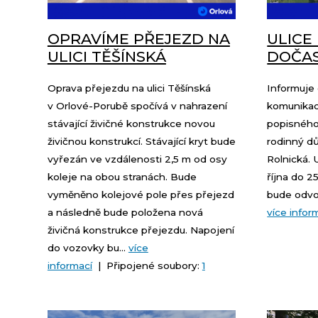
OPRAVÍME PŘEJEZD NA
ULICE
ULICI TĚŠÍNSKÁ
DOČA
Oprava přejezdu na ulici Těšínská
Informuje 
v Orlové-Porubě spočívá v nahrazení
komunikace
stávající živičné konstrukce novou
popisného
živičnou konstrukcí. Stávající kryt bude
rodinný dům
vyřezán ve vzdálenosti 2,5 m od osy
Rolnická. 
koleje na obou stranách. Bude
října do 2
vyměněno kolejové pole přes přejezd
bude odvod
a následně bude položena nová
více infor
živičná konstrukce přejezdu. Napojení
do vozovky bu...
více
informací
| Připojené soubory:
1