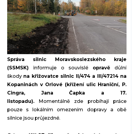
Správa silnic Moravskoslezského kraje
(SSMSK)
informuje o souvislé
opravě
důlní
škody
na křižovatce silnic II/474 a III/47214 na
Kopaninách v Orlové (křížení ulic Hraniční, P.
Cingra, Jana Čapka a 17.
listopadu).
Momentálně zde probíhají práce
pouze s lokálním omezením dopravy a obě
silnice jsou průjezdné.