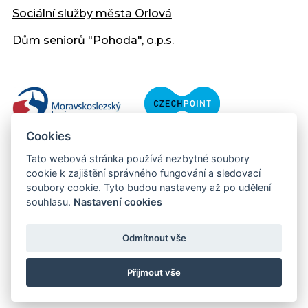
Sociální služby města Orlová
Dům seniorů "Pohoda", o.p.s.
Cookies
Tato webová stránka používá nezbytné soubory
cookie k zajištění správného fungování a sledovací
soubory cookie. Tyto budou nastaveny až po udělení
souhlasu.
Nastavení cookies
Copyright © 2013 - 2026 Městský úřad Orlová
Prohlášení přístupnosti
Odmítnout vše
Created:
web-evolution.cz
| Webmaster:
webmaster@muor.cz
Přijmout vše