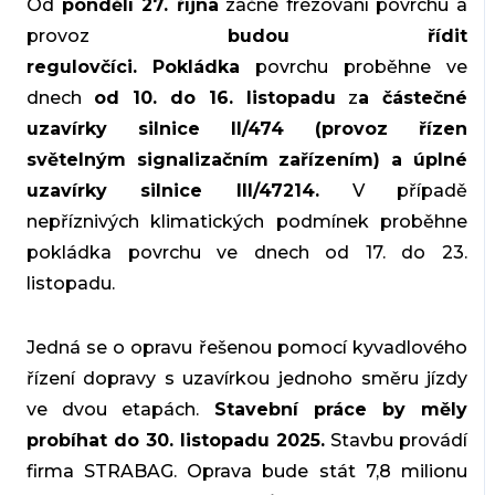
Od
pondělí 27. října
začne frézování povrchu a
provoz
budou řídit
regulovčíci.
Pokládka
povrchu proběhne ve
dnech
od 10. do 16. listopadu
z
a částečné
uzavírky silnice II/474 (provoz řízen
světelným signalizačním zařízením) a úplné
uzavírky silnice III/47214.
V případě
nepříznivých klimatických podmínek proběhne
pokládka povrchu ve dnech od 17. do 23.
listopadu.
Jedná se o opravu řešenou pomocí kyvadlového
řízení dopravy s uzavírkou jednoho směru jízdy
ve dvou etapách.
Stavební práce by měly
probíhat do 30. listopadu 2025.
Stavbu provádí
firma STRABAG. Oprava bude stát 7,8 milionu