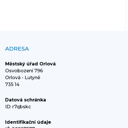
ADRESA
Městský úřad Orlová
Osvobození 796
Orlová - Lutyně
735 14
Datová schránka
ID: r7qbskc
Identifikační údaje