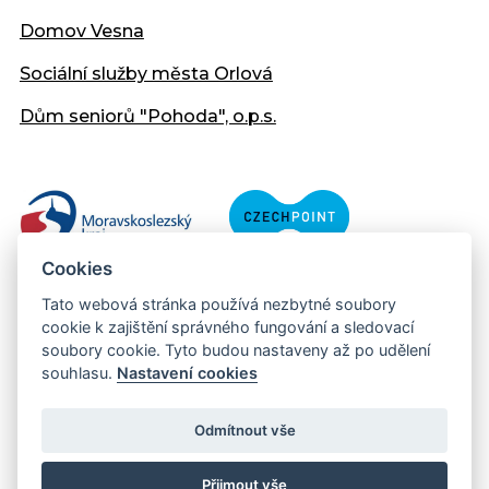
Domov Vesna
Sociální služby města Orlová
Dům seniorů "Pohoda", o.p.s.
Cookies
Tato webová stránka používá nezbytné soubory
cookie k zajištění správného fungování a sledovací
soubory cookie. Tyto budou nastaveny až po udělení
souhlasu.
Nastavení cookies
Copyright © 2013 - 2026 Městský úřad Orlová
Prohlášení přístupnosti
Odmítnout vše
Created:
web-evolution.cz
| Webmaster:
webmaster@muor.cz
Přijmout vše