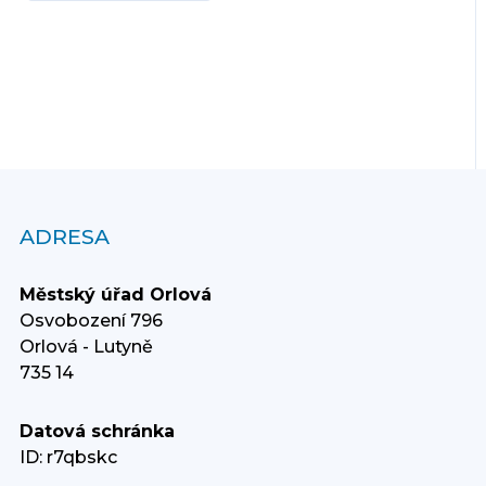
ADRESA
Městský úřad Orlová
Osvobození 796
Orlová - Lutyně
735 14
Datová schránka
ID: r7qbskc