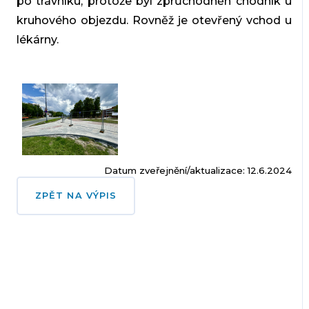
po trávníku
, protože
byl zprůchodněn chodník u
kruhového objezdu
. Rovněž je otevřený
vchod u
lékárny
.
Datum zveřejnění/aktualizace: 12.6.2024
ZPĚT NA VÝPIS