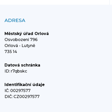
ADRESA
Městský úřad Orlová
Osvobození 796
Orlová - Lutyně
735 14
Datová schránka
ID: r7qbskc
Identifikační údaje
IČ: 00297577
DIČ: CZ00297577