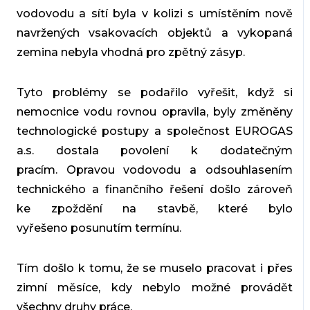
vodovodu a sítí byla
v kolizi
s umístěním nově
navržených vsakovacích objektů a vykopaná
zemina nebyla vhodná pro zpětný zásyp.
Tyto problémy se podařilo
vyřešit
, když si
nemocnice vodu rovnou
opravila
, byly změněny
technologické postupy a společnost EUROGAS
a.s. dostala povolení k dodatečným
pracím. Opravou vodovodu a odsouhlasením
technického a finančního řešení došlo zároveň
ke zpoždění na stavbě, které bylo
vyřešeno
posunutím termínu
.
Tím došlo k tomu, že se muselo pracovat
i přes
zimní měsíce
, kdy
nebylo možné
provádět
všechny druhy práce.