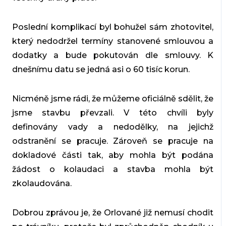
Poslední komplikací byl bohužel
sám zhotovitel
,
který nedodržel termíny stanovené smlouvou a
dodatky a
bude pokutován
dle smlouvy. K
dnešnímu datu se jedná asi o
60 tisíc korun
.
Nicméně jsme rádi, že můžeme oficiálně sdělit, že
jsme
stavbu převzali
. V této chvíli b
yly
definovány vady a nedodělky
, na jejichž
odstranění se pracuje. Zároveň se pracuje na
dokladové části tak, aby mohla být podána
žádost o
kolaudaci
a stavba mohla být
zkolaudována.
Dobrou zprávou je, že Orlované již
nemusí chodit