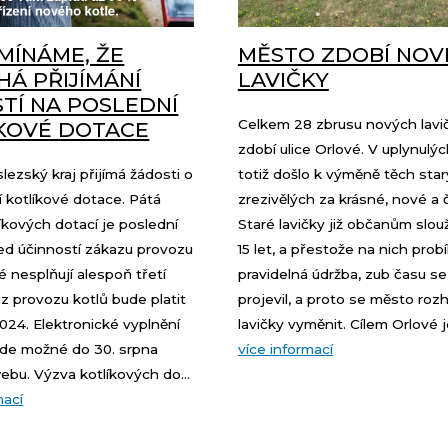
MÍNÁME, ŽE
MĚSTO ZDOBÍ NOV
HÁ PŘIJÍMÁNÍ
LAVIČKY
TÍ NA POSLEDNÍ
Celkem 28 zbrusu nových lavi
KOVÉ DOTACE
zdobí ulice Orlové. V uplynulý
ezský kraj přijímá žádosti o
totiž došlo k výměně těch star
 kotlíkové dotace. Pátá
zrezivělých za krásné, nové a č
íkových dotací je poslední
Staré lavičky již občanům slouž
ed účinností zákazu provozu
15 let, a přestože na nich prob
ré nesplňují alespoň třetí
pravidelná údržba, zub času se
az provozu kotlů bude platit
projevil, a proto se město roz
 2024. Elektronické vyplnění
lavičky vyměnit. Cílem Orlové je
ude možné do 30. srpna
více informací
bu. Výzva kotlíkových do...
mací