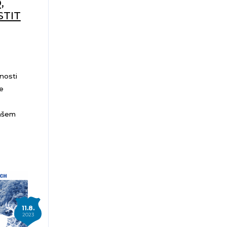
,
STIT
nosti
e
našem
11.8.
2023