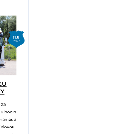
11.8.
2023
ZU
NY
023
 16 hodin
 náměstí
Orlovou