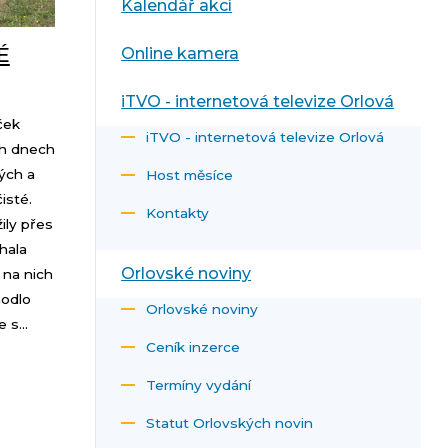
Kalendář akcí
É
Online kamera
iTVO - internetová televize Orlová
ček
iTVO - internetová televize Orlová
ch dnech
ých a
Host měsíce
isté.
Kontakty
ily přes
íhala
Orlovské noviny
 na nich
hodlo
Orlovské noviny
 s...
Ceník inzerce
Termíny vydání
Statut Orlovských novin