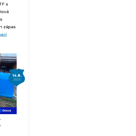
TF s
ňová
 s
n zápas
mací
14.8.
2023
Í