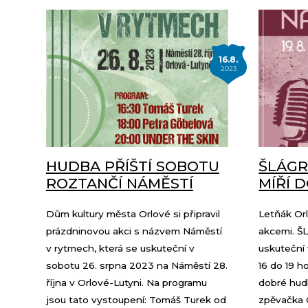
16.8.
2023
HUDBA PŘÍŠTÍ SOBOTU
ŠLÁGR
ROZTANČÍ NÁMĚSTÍ
MÍŘÍ 
Dům kultury města Orlové si připravil
Letňák Or
prázdninovou akci s názvem Náměstí
akcemi. Š
v rytmech, která se uskuteční v
uskuteční 
sobotu 26. srpna 2023 na Náměstí 28.
16 do 19 h
října v Orlové-Lutyni. Na programu
dobré hud
jsou tato vystoupení: Tomáš Turek od
zpěvačka 