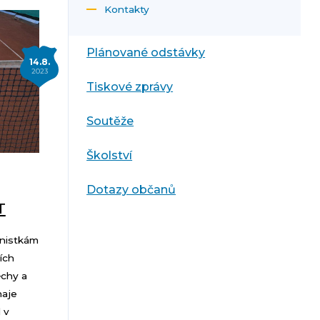
Kontakty
Plánované odstávky
14.8.
2023
Tiskové zprávy
Soutěže
Školství
Dotazy občanů
T
enistkám
ích
ěchy a
naje
 v