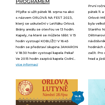
PROGRAMEM
První roč
Přijďte si užít pátek 18. srpna na akci
pátek 11. 
s názvem ORLOVÁ NA FEST 2023,
Orlové-Měs
který se uskuteční v Letňáku Orlová.
byla velkol
Brány areálu se otevřou ve 13 hodin.
Starého Ná
Kapely, na které se můžete těšit: V 15
Dětmarovi
hodin vystoupí KOBLÍŽC! V 16:45
návštěvník
hodin se představí skupina JAMARON
hodinách 
V 18:30 hodin vystoupí kapela Pekař
začít. Pro
Ve 20:15 hodin zazpívá kapela Civilní...
hrad a jízd
více informací
14.8.
2023