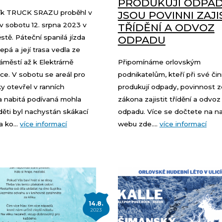
PRODUKUJÍ ODPAD
ník TRUCK SRAZU proběhl v
JSOU POVINNI ZAJI
a v sobotu 12. srpna 2023 v
TŘÍDĚNÍ A ODVOZ
tě. Páteční spanilá jízda
ODPADU
epá a její trasa vedla ze
městí až k Elektrárně
Připomínáme orlovským
ce. V sobotu se areál pro
podnikatelům, kteří při své čin
y otevřel v ranních
produkují odpady, povinnost z
a nabitá podívaná mohla
zákona zajistit třídění a odvoz
 děti byl nachystán skákací
odpadu. Více se dočtete na 
a ko...
více informací
webu zde....
více informací
14.8.
2023