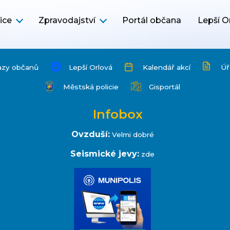
ice
Zpravodajství
Portál občana
Lepší O
azy občanů
Lepší Orlová
Kalendář akcí
Úř
Městská policie
Gisportál
Infobox
Ovzduší:
Velmi dobré
Seismické jevy:
zde