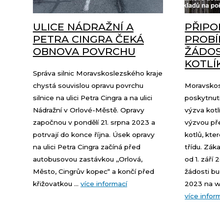
ULICE NÁDRAŽNÍ A
PŘIPO
PETRA CINGRA ČEKÁ
PROBÍ
OBNOVA POVRCHU
ŽÁDOS
KOTLÍ
Správa silnic Moravskoslezského kraje
chystá souvislou opravu povrchu
Moravskosl
silnice na ulici Petra Cingra a na ulici
poskytnutí
Nádražní v Orlové-Městě. Opravy
výzva kotl
započnou v pondělí 21. srpna 2023 a
výzvou př
potrvají do konce října. Úsek opravy
kotlů, kte
na ulici Petra Cingra začíná před
třídu. Zák
autobusovou zastávkou ,,Orlová,
od 1. září
Město, Cingrův kopec“ a končí před
žádosti b
křižovatkou ...
více informací
2023 na we
více infor