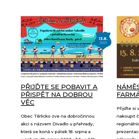
13.8.
2023
PŘIJĎTE SE POBAVIT A
NÁMĚS
PŘISPĚT NA DOBROU
FARMÁ
VĚC
Přijďte si
Obec Těrlicko zve na dobročinnou
nakoupit č
akci s názvem Divadlo u přehrady,
regionáln
která se koná v pátek 18. srpna a
prezentace