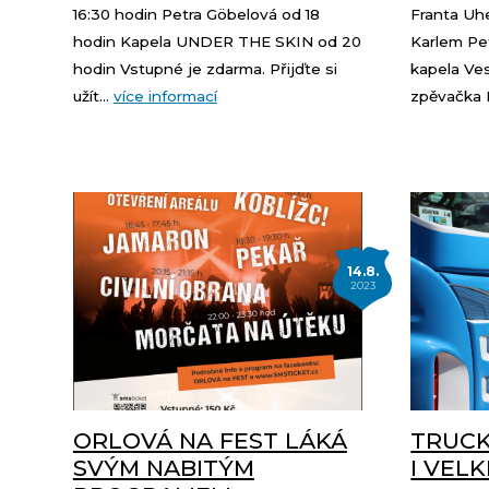
16:30 hodin Petra Göbelová od 18
Franta Uhe
hodin Kapela UNDER THE SKIN od 20
Karlem Pe
hodin Vstupné je zdarma. Přijďte si
kapela Ve
užít...
více informací
zpěvačka K
14.8.
2023
ORLOVÁ NA FEST LÁKÁ
TRUCK
SVÝM NABITÝM
I VEL