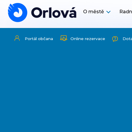
O městě
Radn
Portál občana
Online rezervace
Dot