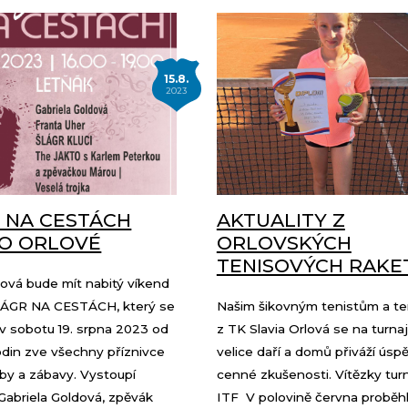
15.8.
2023
 NA CESTÁCH
AKTUALITY Z
DO ORLOVÉ
ORLOVSKÝCH
TENISOVÝCH RAKE
lová bude mít nabitý víkend
LÁGR NA CESTÁCH, který se
Našim šikovným tenistům a t
v sobotu 19. srpna 2023 od
z TK Slavia Orlová se na turnaj
odin zve všechny příznivce
velice daří a domů přiváží úsp
by a zábavy. Vystoupí
cenné zkušenosti. Vítězky tur
Gabriela Goldová, zpěvák
ITF V polovině června proběhl