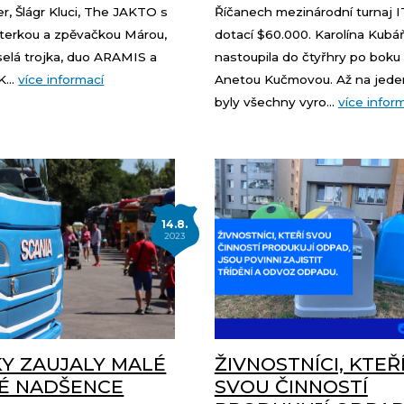
r, Šlágr Kluci, The JAKTO s
Říčanech mezinárodní turnaj I
terkou a zpěvačkou Márou,
dotací $60.000. Karolína Kubá
selá trojka, duo ARAMIS a
nastoupila do čtyřhry po boku
...
více informací
Anetou Kučmovou. Až na jede
byly všechny vyro...
více infor
14.8.
2023
Y ZAUJALY MALÉ
ŽIVNOSTNÍCI, KTEŘ
KÉ NADŠENCE
SVOU ČINNOSTÍ