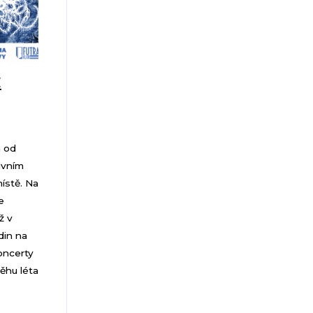
É
h od
ivním
ístě. Na
e
ž v
din na
oncerty
ěhu léta