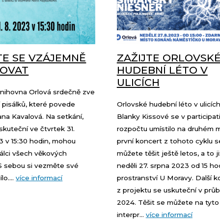
TE SE VZÁJEMNĚ
ZAŽIJTE ORLOVSK
ROVAT
HUDEBNÍ LÉTO V
ULICÍCH
nihovna Orlová srdečně zve
 pisálků, které povede
Orlovské hudební léto v ulicíc
na Kavalová. Na setkání,
Blanky Kissové se v participat
skuteční ve čtvrtek 31.
rozpočtu umístilo na druhém m
3 v 15:30 hodin, mohou
první koncert z tohoto cyklu s
sálci všech věkových
můžete těšit ještě letos, a to ji
 S sebou si vezměte své
neděli 27. srpna 2023 od 15 ho
o....
více informací
prostranství U Moravy. Další k
z projektu se uskuteční v průb
2024. Těšit se můžete na tyto
interpr...
více informací