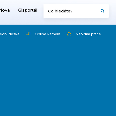
rlová
Gisportál
ední deska
Online kamera
Nabídka práce