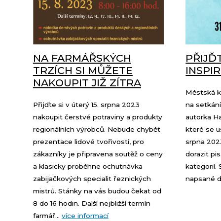
NA FARMÁŘSKÝCH
PŘIJĎ
TRZÍCH SI MŮŽETE
INSPI
NAKOUPIT JIŽ ZÍTRA
Městská k
Přijďte si v úterý 15. srpna 2023
na setkání
nakoupit čerstvé potraviny a produkty
autorka Ha
regionálních výrobců. Nebude chybět
které se u
prezentace lidové tvořivosti, pro
srpna 202
zákazníky je připravena soutěž o ceny
dorazit pi
a klasicky proběhne ochutnávka
kategorií.
zabijačkových specialit řeznických
napsané díl
mistrů. Stánky na vás budou čekat od
8 do 16 hodin. Další nejbližší termín
farmář...
více informací