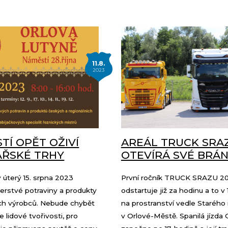
11.8.
2023
TÍ OPĚT OŽIVÍ
AREÁL TRUCK SRA
ŘSKÉ TRHY
OTEVÍRÁ SVÉ BRÁ
 v úterý 15. srpna 2023
První ročník TRUCK SRAZU 2
erstvé potraviny a produkty
odstartuje již za hodinu a to v
ích výrobců. Nebude chybět
na prostranství vedle Starého
 lidové tvořivosti, pro
v Orlové-Městě. Spanilá jízda 