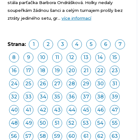
stála parťačka Barbora Ondrášková. Holky nedaly
soupeřkám žádnou šanci a celým turnajem prošly bez
ztráty jediného setu, gr...
více informací
Strana:
1
2
3
4
5
6
7
8
9
10
11
12
13
14
15
16
17
18
19
20
21
22
23
24
25
26
27
28
29
30
31
32
33
34
35
36
37
38
39
40
41
42
43
44
45
46
47
48
49
50
51
52
53
54
55
56
57
58
59
60
61
62
63