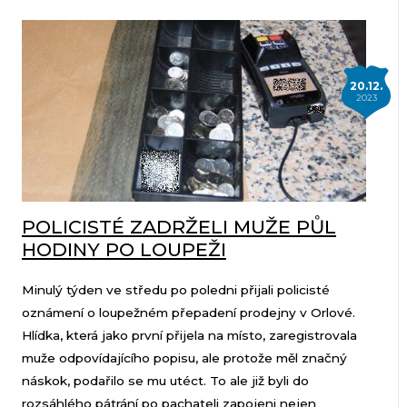
20.12.
2023
POLICISTÉ ZADRŽELI MUŽE PŮL
HODINY PO LOUPEŽI
Minulý týden ve středu po poledni přijali policisté
oznámení o loupežném přepadení prodejny v Orlové.
Hlídka, která jako první přijela na místo, zaregistrovala
muže odpovídajícího popisu, ale protože měl značný
náskok, podařilo se mu utéct. To ale již byli do
rozsáhlého pátrání po pachateli zapojeni nejen