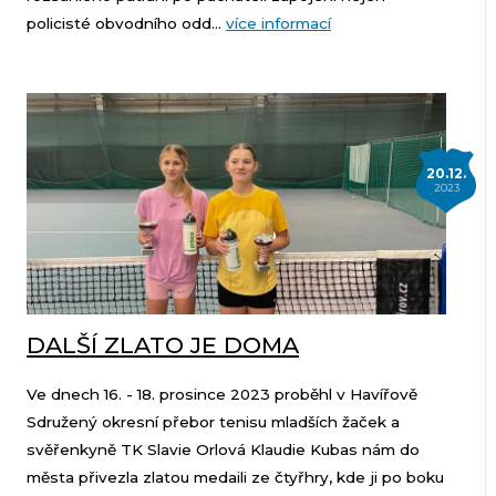
policisté obvodního odd...
více informací
20.12.
2023
DALŠÍ ZLATO JE DOMA
Ve dnech 16. - 18. prosince 2023 proběhl v Havířově
Sdružený okresní přebor tenisu mladších žaček a
svěřenkyně TK Slavie Orlová Klaudie Kubas nám do
města přivezla zlatou medaili ze čtyřhry, kde ji po boku