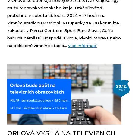
V Orlové se odehraje hokejové ALL STAR Krajské ligy
mužů Moravskoslezského kraje. Utkání hvězd
proběhne v sobotu 13. ledna 2024 v 17 hodin na
Zimním stadionu v Orlové. Vstupenky za 100 korun lze
zakoupit v Pivnici Centrum, Sport Baru Slavia, Coffe
baru na náměstí, Hospodě u Krola, Pivnici Morava nebo
na pokladně zimního stadio...
více informací
28.12.
2023
ORLOVÁ VYSÍLÁ NA TELEVIZNÍCH