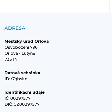
ADRESA
Městský úřad Orlová
Osvobození 796
Orlová - Lutyně
735 14
Datová schránka
ID: r7qbskc
Identifikační údaje
IČ: 00297577
DIČ: CZ00297577