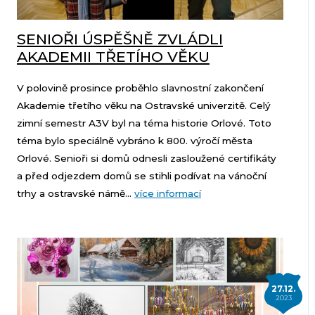
SENIOŘI ÚSPĚŠNĚ ZVLÁDLI
AKADEMII TŘETÍHO VĚKU
V polovině prosince proběhlo slavnostní zakončení
Akademie třetího věku na Ostravské univerzitě. Celý
zimní semestr A3V byl na téma historie Orlové. Toto
téma bylo speciálně vybráno k 800. výročí města
Orlové. Senioři si domů odnesli zasloužené certifikáty
a před odjezdem domů se stihli podívat na vánoční
trhy a ostravské námě...
více informací
27.12.
2023