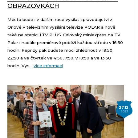
OBRAZOVKÁCH
Město bude i v dalším roce vysílat zpravodajství z
Orlové v televizním vysílání televize POLAR a nově
také na stanici LTV PLUS. Orlovský miniexpres na TV
Polar i nadále premiérově poběží každou středu v 16:50
hodin. Reprízy pak budete moci zhlédnout v 19:50,
22:50 a ve čtvrtek ve 4:50, 7:50, v 10:50 a ve 13:50
hodin. Vys...
více informací
27.12.
2023