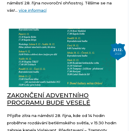
náměstí 28. října novoroční ohňostroj. Těšíme se na
vás!...
více informací
21.12.
2023
ZAKONČENÍ ADVENTNÍHO
PROGRAMU BUDE VESELÉ
Přijďte zítra na náměstí 28. října, kde od 14 hodin
proběhne rozdávání betlémského světla, v 15:30 hodin
zahraje kapela Vixlaivant. Představení – Trampoty