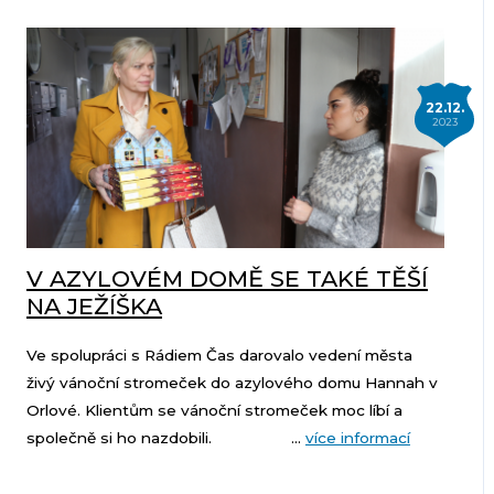
22.12.
2023
V AZYLOVÉM DOMĚ SE TAKÉ TĚŠÍ
NA JEŽÍŠKA
Ve spolupráci s Rádiem Čas darovalo vedení města
živý vánoční stromeček do azylového domu Hannah v
Orlové. Klientům se vánoční stromeček moc líbí a
společně si ho nazdobili. ...
více informací