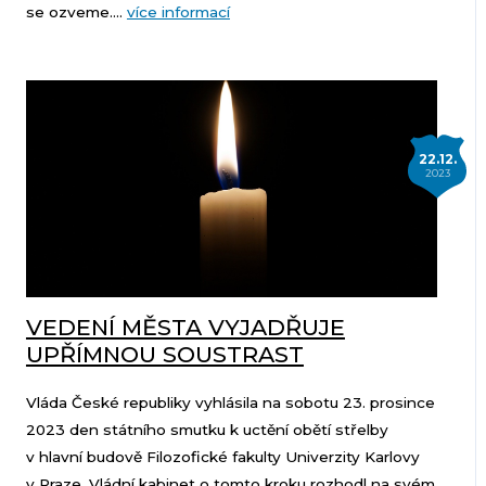
se ozveme....
více informací
22.12.
2023
VEDENÍ MĚSTA VYJADŘUJE
UPŘÍMNOU SOUSTRAST
Vláda České republiky vyhlásila na sobotu 23. prosince
2023 den státního smutku k uctění obětí střelby
v hlavní budově Filozofické fakulty Univerzity Karlovy
v Praze. Vládní kabinet o tomto kroku rozhodl na svém