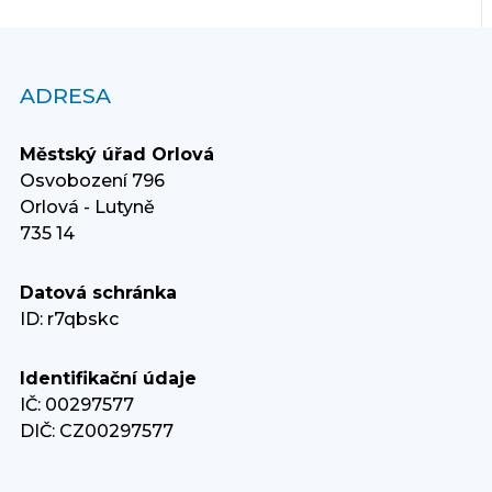
ADRESA
Městský úřad Orlová
Osvobození 796
Orlová - Lutyně
735 14
Datová schránka
ID: r7qbskc
Identifikační údaje
IČ: 00297577
DIČ: CZ00297577