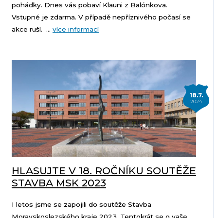
pohádky. Dnes vás pobaví Klauni z Balónkova.
Vstupné je zdarma. V případě nepříznivého počasí se
akce ruší. ...
více informací
18.7.
2024
HLASUJTE V 18. ROČNÍKU SOUTĚŽE
STAVBA MSK 2023
I letos jsme se zapojili do soutěže Stavba
Moravskoslezského kraje 2023. Tentokrát se o vaše