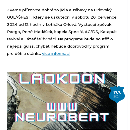
Zveme příznivce dobrého jídla a zábavy na Orlovský
GULÁŠFEST, který se uskuteční v sobotu 20. července
2024 od 12 hodin v Letňáku Orlová. Vystoupí zpěvák
Raego, René Matlášek, kapela Speciál, AC/DS, Katapult
revival a Lázeňští šviháci. Na programu bude soutěž o
nejlepší guláš, chybět nebude doprovodný program
pro děti a stánk...
více informací
17.7.
2024