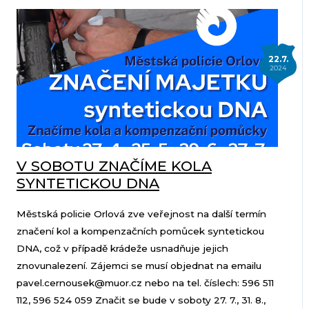
22.7.
2024
V SOBOTU ZNAČÍME KOLA
SYNTETICKOU DNA
Městská policie Orlová zve veřejnost na další termín
značení kol a kompenzačních pomůcek syntetickou
DNA, což v případě krádeže usnadňuje jejich
znovunalezení. Zájemci se musí objednat na emailu
pavel.cernousek@muor.cz nebo na tel. číslech: 596 511
112, 596 524 059 Značit se bude v soboty 27. 7., 31. 8.,