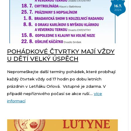
16.7.
2024
POHÁDKOVÉ ČTVRTKY MAJÍ VŽDY
U DĚTÍ VELKÝ ÚSPĚCH
Nepromeškejte další termíny pohádek, které probíhají
každý čtvrtek vždy od 17 hodin po dobu letních
prázdnin v Letňáku Orlová. Vstupné je zdarma. V
případě nepříznivého počasí se akce ruší....
více
informací