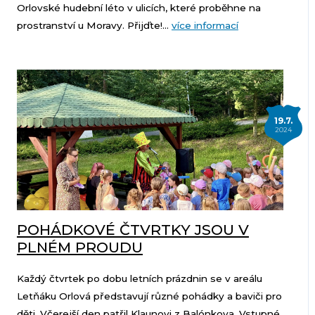
Orlovské hudební léto v ulicích, které proběhne na
prostranství u Moravy. Přijďte!...
více informací
19.7.
2024
POHÁDKOVÉ ČTVRTKY JSOU V
PLNÉM PROUDU
Každý čtvrtek po dobu letních prázdnin se v areálu
Letňáku Orlová představují různé pohádky a baviči pro
děti. Včerejší den patřil Klaunovi z Balónkova. Vstupné