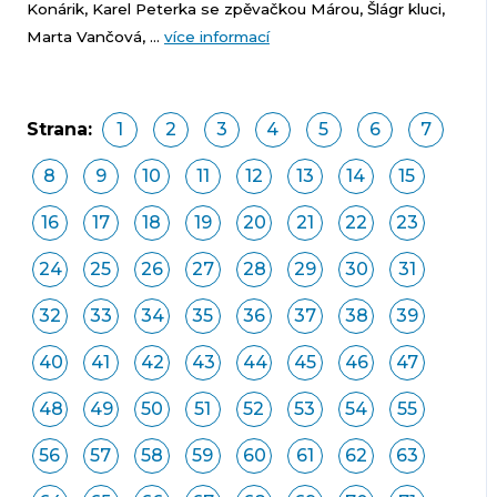
Konárik, Karel Peterka se zpěvačkou Márou, Šlágr kluci,
Marta Vančová, ...
více informací
Strana:
1
2
3
4
5
6
7
8
9
10
11
12
13
14
15
16
17
18
19
20
21
22
23
24
25
26
27
28
29
30
31
32
33
34
35
36
37
38
39
40
41
42
43
44
45
46
47
48
49
50
51
52
53
54
55
56
57
58
59
60
61
62
63