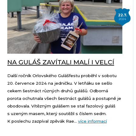
22.7.
2024
NA GULÁŠ ZAVÍTALI MALÍ I VELCÍ
Další ročník Orlovského Gulášfestu proběhl v sobotu
20. července 2024 na jedničku. V letňáku se sešlo
cekem šestnáct různých druhů gulášů. Odborná
porota ochutnala všech šestnáct gulášů a postupně je
obodovala. Vítězným gulášem se stal fazolový guláš
s uzeným masem, který soutěžil s číslem sedm.
K poslechu zazpíval zpěvák Rae...
více informací