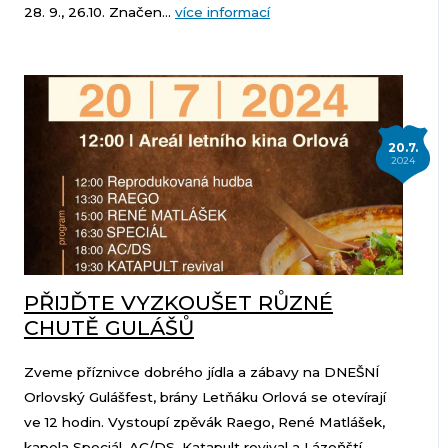
28. 9., 26.10. Značen...
více informací
20.7.
2024
PŘIJĎTE VYZKOUŠET RŮZNÉ
CHUTĚ GULÁŠŮ
Zveme příznivce dobrého jídla a zábavy na DNEŠNÍ
Orlovský Gulášfest, brány Letňáku Orlová se otevírají
ve 12 hodin. Vystoupí zpěvák Raego, René Matlášek,
kapela Speciál, AC/DS, Katapult revival a Lázeňští