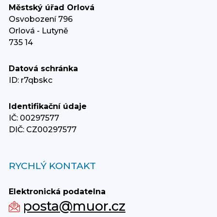
Městský úřad Orlová
Osvobození 796
Orlová - Lutyně
735 14
Datová schránka
ID: r7qbskc
Identifikační údaje
IČ: 00297577
DIČ: CZ00297577
RYCHLÝ KONTAKT
Elektronická podatelna
posta@muor.cz