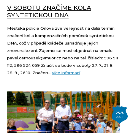
V SOBOTU ZNAČÍME KOLA
SYNTETICKOU DNA
Městská policie Orlová zve veřejnost na další termín
značení kol a kompenzačních pomůcek syntetickou
DNA, což v případě krádeže usnadňuje jejich
znovunalezení. Zájemci se musí objednat na emailu
pavel.cernousek@muor.cz nebo na tel. číslech: 596 511
112, 596 524 059 Značit se bude v soboty 27. 7., 31. 8.,
28. 9., 26.10. Značen...
více informací
25.7.
2024