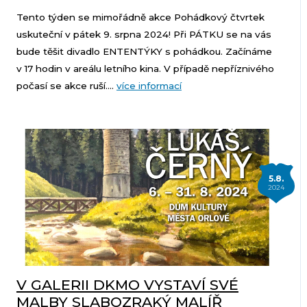
Tento týden se mimořádně akce Pohádkový čtvrtek
uskuteční v pátek 9. srpna 2024! Při PÁTKU se na vás
bude těšit divadlo ENTENTÝKY s pohádkou. Začínáme
v 17 hodin v areálu letního kina. V případě nepříznivého
počasí se akce ruší....
více informací
5.8.
2024
V GALERII DKMO VYSTAVÍ SVÉ
MALBY SLABOZRAKÝ MALÍŘ