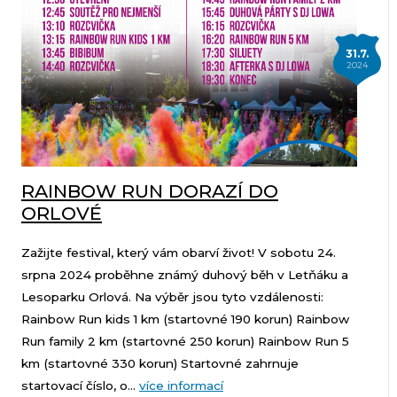
31.7.
2024
RAINBOW RUN DORAZÍ DO
ORLOVÉ
Zažijte festival, který vám obarví život! V sobotu 24.
srpna 2024 proběhne známý duhový běh v Letňáku a
Lesoparku Orlová. Na výběr jsou tyto vzdálenosti:
Rainbow Run kids 1 km (startovné 190 korun) Rainbow
Run family 2 km (startovné 250 korun) Rainbow Run 5
km (startovné 330 korun) Startovné zahrnuje
startovací číslo, o...
více informací