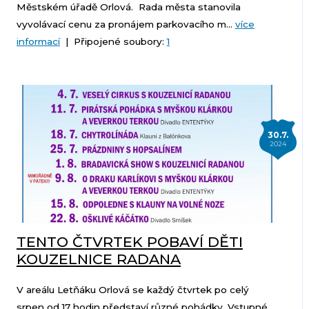
Městském úřadě Orlová. Rada města stanovila
vyvolávací cenu za pronájem parkovacího m...
více
informací
| Připojené soubory:
1
30.7.
2024
TENTO ČTVRTEK POBAVÍ DĚTI
KOUZELNICE RADANA
V areálu Letňáku Orlová se každý čtvrtek po celý
srpen od 17 hodin představí různé pohádky. Vstupné