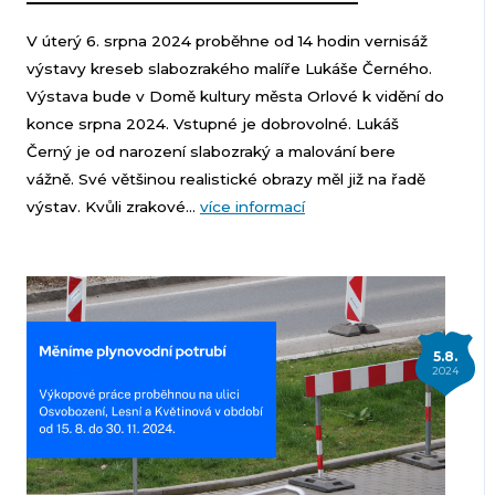
V úterý 6. srpna 2024 proběhne od 14 hodin vernisáž
výstavy kreseb slabozrakého malíře Lukáše Černého.
Výstava bude v Domě kultury města Orlové k vidění do
konce srpna 2024. Vstupné je dobrovolné. Lukáš
Černý je od narození slabozraký a malování bere
vážně. Své většinou realistické obrazy měl již na řadě
výstav. Kvůli zrakové...
více informací
5.8.
2024