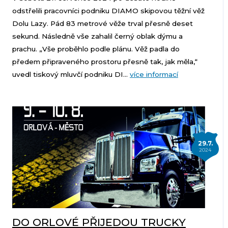
odstřelili pracovníci podniku DIAMO skipovou těžní věž
Dolu Lazy. Pád 83 metrové věže trval přesně deset
sekund. Následně vše zahalil černý oblak dýmu a
prachu. „Vše proběhlo podle plánu. Věž padla do
předem připraveného prostoru přesně tak, jak měla,“
uvedl tiskový mluvčí podniku DI...
více informací
29.7.
2024
DO ORLOVÉ PŘIJEDOU TRUCKY