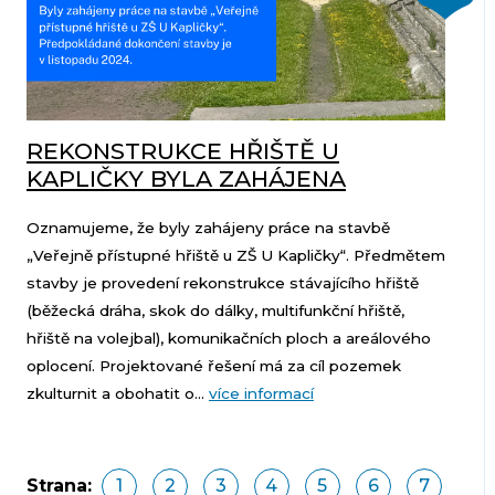
REKONSTRUKCE HŘIŠTĚ U
KAPLIČKY BYLA ZAHÁJENA
Oznamujeme, že byly zahájeny práce na stavbě
„Veřejně přístupné hřiště u ZŠ U Kapličky“. Předmětem
stavby je provedení rekonstrukce stávajícího hřiště
(běžecká dráha, skok do dálky, multifunkční hřiště,
hřiště na volejbal), komunikačních ploch a areálového
oplocení. Projektované řešení má za cíl pozemek
zkulturnit a obohatit o...
více informací
Strana:
1
2
3
4
5
6
7