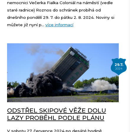
nemocnici Večerka Fialka Coloniál na náměstí (vedle
staré radnice) Roznos do schránek probíhá od
dnešního pondělí 29. 7. do pátku 2. 8. 2024. Noviny si
můžete již nyní p...
více informací
29.7.
2024
ODSTŘEL SKIPOVÉ VĚŽE DOLU
LAZY PROBĚHL PODLE PLÁNU
V sobotu 27. července 2024 po desáté hodině