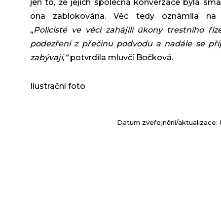
jen to, že jejich společná konverzace byla sm
ona zablokována. Věc tedy oznámila na po
„Policist
é ve v
ěci zah
ájili
úkony trestn
ího
říz
podez
řen
í z p
ře
činu podvodu a nad
ále se p
ř
zab
ývaj
í,
“
potvrdila mluvčí Bočková.
Ilustrační foto
Datum zveřejnění/aktualizace: 