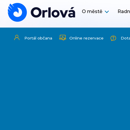
O městě
Radn
Portál občana
Online rezervace
Dot