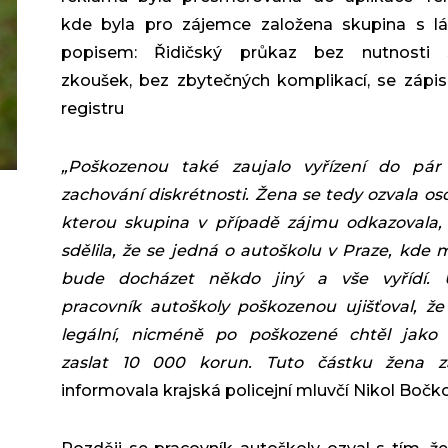
kde byla pro zájemce založena skupina s l
popisem: Řidičský průkaz bez nutnosti s
zkoušek, bez zbytečných komplikací, se záp
registru
„Po
škozenou tak
é zaujalo vy
řízen
í do p
ár
zachov
án
í diskr
étnosti.
Žena se tedy ozvala os
kterou skupina v p
řípad
ě z
ájmu odkazovala, 
sd
ělila,
že se jedná o autoškolu v Praze, kde m
bude docházet někdo jiný a vše vyřídí. 
pracovník autoškoly poškozenou ujišťoval, že
legální, nicméně po poškozené chtěl jako 
zaslat 10 000 korun. Tuto částku žena zas
informovala krajská policejní mluvčí Nikol Bočk