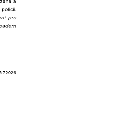
azána a
licii.
en
í pro
ípadem
8.7.2026