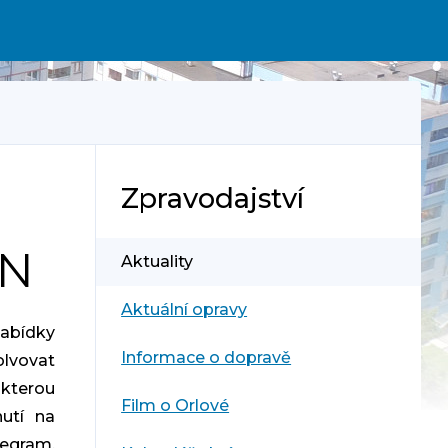
Zpravodajství
UN
Aktuality
Aktuální opravy
abídky
Informace o dopravě
lvovat
 kterou
Film o Orlové
nutí na
egram,