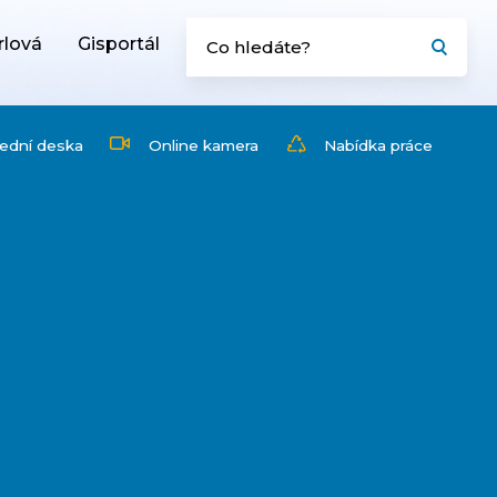
rlová
Gisportál
ední deska
Online kamera
Nabídka práce