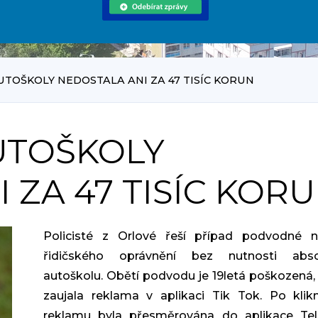
UTOŠKOLY NEDOSTALA ANI ZA 47 TISÍC KORUN
UTOŠKOLY
 ZA 47 TISÍC KOR
Policisté z Orlové řeší případ podvodné n
řidičského oprávnění bez nutnosti abso
autoškolu. Obětí podvodu je 19letá poškozená,
zaujala reklama v aplikaci Tik Tok. Po klik
reklamu byla přesměrována do aplikace Tel