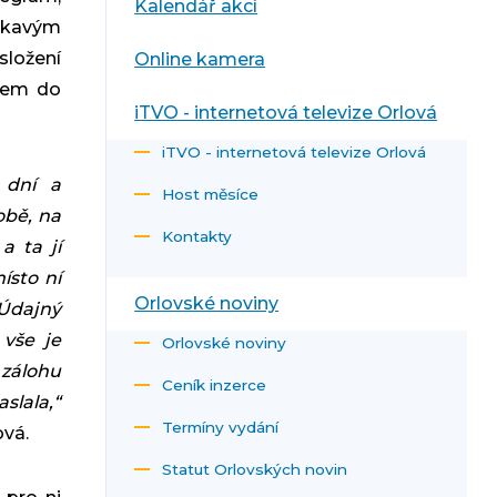
Kalendář akcí
ákavým
ložení
Online kamera
isem do
iTVO - internetová televize Orlová
iTVO - internetová televize Orlová
 dn
í a
Host měsíce
ob
ě, na
Kontakty
a ta j
í
ísto ní
Orlovské noviny
Údajný
 vše je
Orlovské noviny
zálohu
Ceník inzerce
lala,“
Termíny vydání
ová.
Statut Orlovských novin