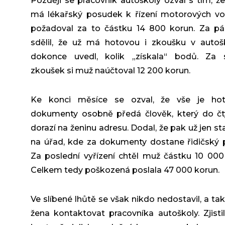
Později se pracovník autoškoly ozval s tím, že
má lékařský posudek k řízení motorových vo
požadoval za to částku 14 800 korun. Za pár
sdělil, že už má hotovou i zkoušku v autoš
dokonce uvedl, kolik „získala“ bodů. Za s
zkoušek si muž naúčtoval 12 200 korun.
Ke konci měsíce se ozval, že vše je ho
dokumenty osobně předá člověk, který do čt
dorazí na ženinu adresu. Dodal, že pak už jen sta
na úřad, kde za dokumenty dostane řidičský 
Za poslední vyřízení chtěl muž částku 10 000
Celkem tedy poškozená poslala 47 000 korun.
Ve slíbené lhůtě se však nikdo nedostavil, a tak
žena kontaktovat pracovníka autoškoly. Zjisti