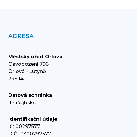
ADRESA
Městský úřad Orlová
Osvobození 796
Orlová - Lutyně
735 14
Datová schránka
ID: r7qbskc
Identifikační údaje
IČ: 00297577
DIČ: CZ00297577