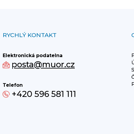
RYCHLÝ KONTAKT
Elektronická podatelna
P
posta@muor.cz
Ú
S
Č
P
Telefon
+420 596 581 111