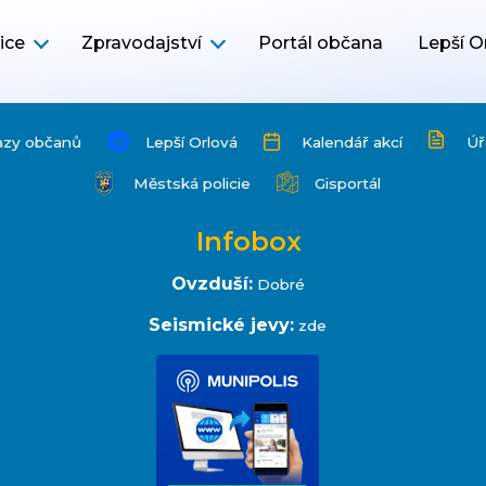
ice
Zpravodajství
Portál občana
Lepší O
azy občanů
Lepší Orlová
Kalendář akcí
Úř
Městská policie
Gisportál
Infobox
Ovzduší:
Dobré
Seismické jevy:
zde