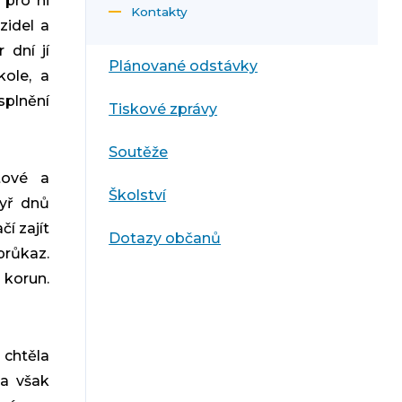
 pro ni
Kontakty
zidel a
 dní jí
Plánované odstávky
kole, a
plnění
Tiskové zprávy
Soutěže
tové a
Školství
yř dnů
čí zajít
Dotazy občanů
průkaz.
 korun.
 chtěla
la však