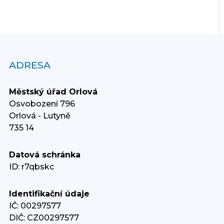
ADRESA
Městský úřad Orlová
Osvobození 796
Orlová - Lutyně
735 14
Datová schránka
ID: r7qbskc
Identifikační údaje
IČ: 00297577
DIČ: CZ00297577