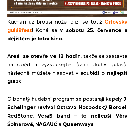
Kuchaři už brousí nože, blíží se totiž
Orlovský
gulášfest
! Koná se
v sobotu 25. července a
dějištěm je letní kino
.
Areál se otevře ve 12 hodin
, takže se zastavte
na oběd a vyzkoušejte různé druhy gulášů,
následně můžete hlasovat v
soutěži o nejlepší
guláš
.
O bohatý hudební program se postarají kapely
J.
Schelinger revival Ostrava
,
Hospodský Bordel
,
RedStone
,
VeraS band – to nejlepší Věry
Špinarové
,
NAGAUČ
a
Queenways
.