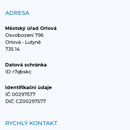
ADRESA
Městský úřad Orlová
Osvobození 796
Orlová - Lutyně
735 14
Datová schránka
ID: r7qbskc
Identifikační údaje
IČ: 00297577
DIČ: CZ00297577
RYCHLÝ KONTAKT