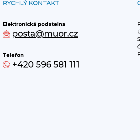
RYCHLÝ KONTAKT
Elektronická podatelna
P
posta@muor.cz
Ú
S
Č
P
Telefon
+420 596 581 111