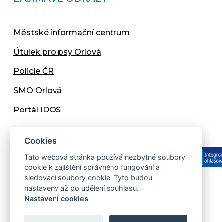
Městské informační centrum
Útulek pro psy Orlová
Policie ČR
SMO Orlová
Portál IDOS
Cookies
Tato webová stránka používá nezbytné soubory
cookie k zajištění správného fungování a
sledovací soubory cookie. Tyto budou
nastaveny až po udělení souhlasu.
Copyright © 2013 - 2026 Městský úřad Orlová
Nastavení cookies
Prohlášení přístupnosti