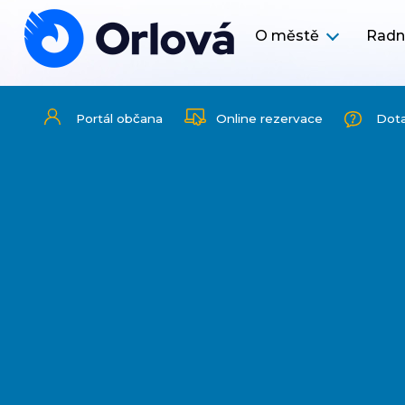
O městě
Radn
Portál občana
Online rezervace
Dot