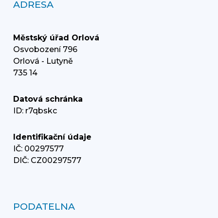
ADRESA
Městský úřad Orlová
Osvobození 796
Orlová - Lutyně
735 14
Datová schránka
ID: r7qbskc
Identifikační údaje
IČ: 00297577
DIČ: CZ00297577
PODATELNA