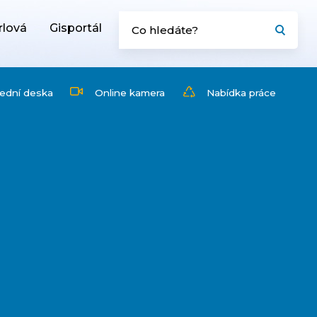
rlová
Gisportál
ední deska
Online kamera
Nabídka práce