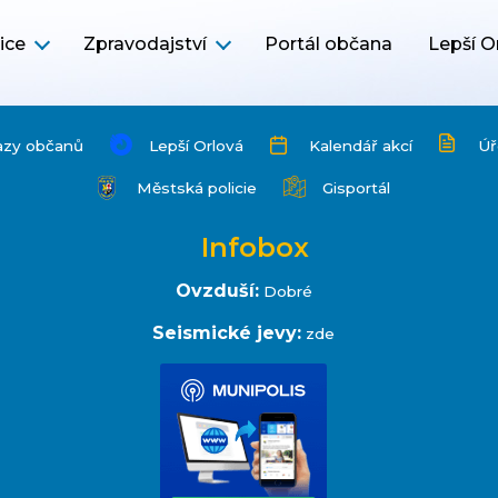
ice
Zpravodajství
Portál občana
Lepší O
azy občanů
Lepší Orlová
Kalendář akcí
Úř
Městská policie
Gisportál
Infobox
Ovzduší:
Dobré
Seismické jevy:
zde