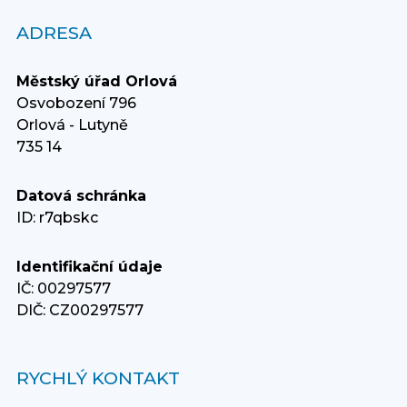
ADRESA
Městský úřad Orlová
Osvobození 796
Orlová - Lutyně
735 14
Datová schránka
ID: r7qbskc
Identifikační údaje
IČ: 00297577
DIČ: CZ00297577
RYCHLÝ KONTAKT