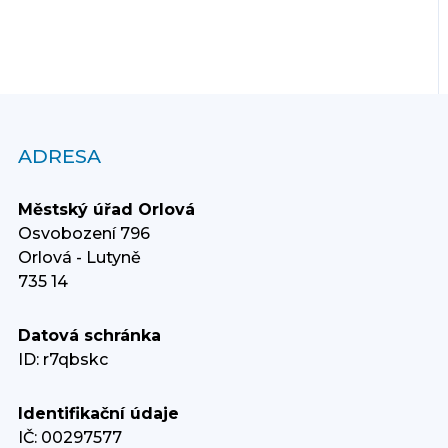
ADRESA
Městský úřad Orlová
Osvobození 796
Orlová - Lutyně
735 14
Datová schránka
ID: r7qbskc
Identifikační údaje
IČ: 00297577