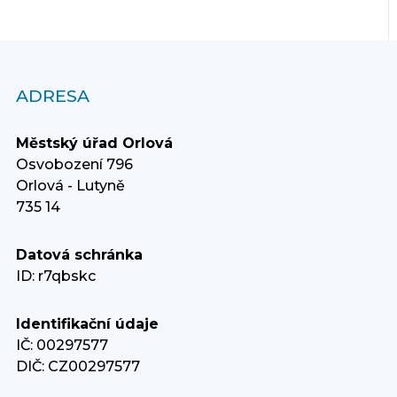
ADRESA
Městský úřad Orlová
Osvobození 796
Orlová - Lutyně
735 14
Datová schránka
ID: r7qbskc
Identifikační údaje
IČ: 00297577
DIČ: CZ00297577