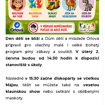
Den dětí
se blíží
a Dům dětí a mládeže Orlová
připravil pro všechny malé i velké bohatý
program plný zábavy a soutěží.
V úterý 2.
června budou od 14:30 hodin k dispozici
stanoviště s úkoly
.
Následně
v 15:30 začne diskopárty se včelkou
Májou
, těšit se můžete také na
veselou
klaunskou show
nebo setkání s oblíbenými
maskoty.