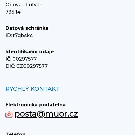
Orlová - Lutyně
735 14
Datová schránka
ID: r7qbskc
Identifikační údaje
IČ: 00297577
DIČ: CZ00297577
RYCHLÝ KONTAKT
Elektronická podatelna
posta@muor.cz
Telefon