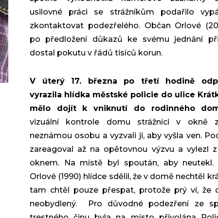
usilovné práci se strážníkům podařilo vypá
zkontaktovat podezřelého. Občan Orlové (20
po předložení důkazů ke svému jednání při
dostal pokutu v řádů tisíců korun.
V úterý 17. března po třetí hodině odp
vyrazila hlídka městské policie do ulice Krát
mělo dojít k vniknutí do rodinného dom
vizuální kontrole domu strážníci v okně za
neznámou osobu a vyzvali ji, aby vyšla ven. Po
zareagoval až na opětovnou výzvu a vylezl 
oknem. Na místě byl spoután, aby neutekl.
Orlové (1990) hlídce sdělil, že v domě nechtěl kr
tam chtěl pouze přespat, protože prý ví, že
neobydlený. Pro důvodné podezření ze sp
trestného činu byla na místo přivolána Poli