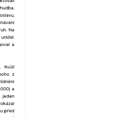
ktovali
 hudba.
oslavu,
návání
ruh. Na
 urážel.
goval a
 Kvůli
dnoho z
idnění
2000) a
 jeden
dokázal
ou před