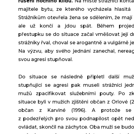
rušení nočního klidu.
Na místě strážníci konta
majitele bytu, ze kterého vycházela hlasitá
Strážníkům otevřela žena se sdělením, že mají 
ale už končí a jdou spát. Během projed
přestupku se do situace začal vměšovat její d
strážníky řval, choval se arogantně a vulgárně je
Na výzvu, aby svého jednání zanechal, nerea
svou agresi stupňoval.
Do situace se následně připletl další muž.
stupňující se agresi pak museli strážníci je
mužů zpacifikovat služebními pouty. Po zkl
situace byli v mužích zjištěni občan z Orlové (
občan z Karviné (1996). A protože se
z podezřelých pro svou podnapilost opět ne
ovládat, skončil na záchytce. Oba muži se bud