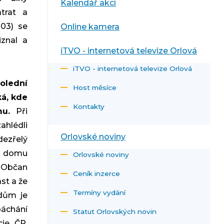
Kalendář akcí
trat a
03) se
Online kamera
znal a
iTVO - internetová televize Orlová
iTVO - internetová televize Orlová
olední
Host měsíce
ká, kde
Kontakty
u.
Při
hlédli
Orlovské noviny
dezřelý
z domu
Orlovské noviny
 Občan
Ceník inzerce
ást a že
Termíny vydání
 dům je
áchání
Statut Orlovských novin
cie ČR,