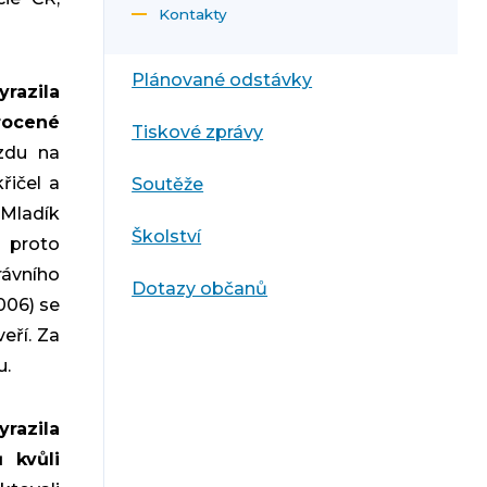
Kontakty
Plánované odstávky
razila
rocené
Tiskové zprávy
zdu na
řičel a
Soutěže
 Mladík
Školství
 proto
rávního
Dotazy občanů
2006) se
eří. Za
u.
yrazila
 kvůli