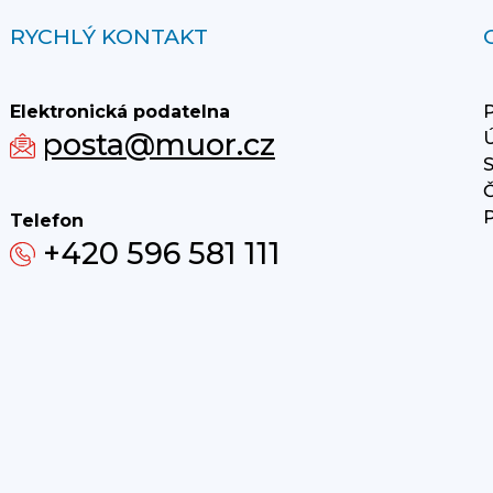
RYCHLÝ KONTAKT
Elektronická podatelna
P
posta@muor.cz
Ú
S
Č
P
Telefon
+420 596 581 111