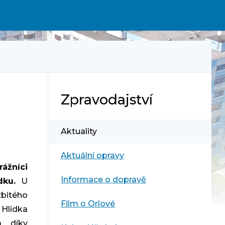
Zpravodajství
Aktuality
Aktuální opravy
rážníci
Informace o dopravě
dku.
U
zbitého
Film o Orlové
 Hlídka
a díky