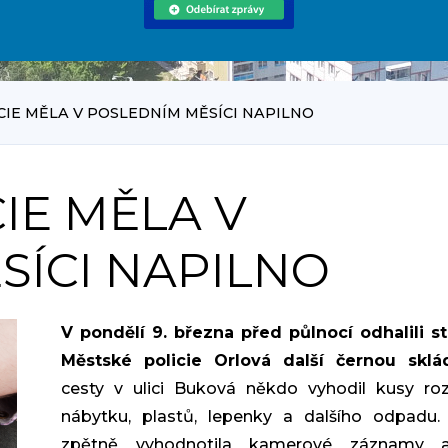
CIE MĚLA V POSLEDNÍM MĚSÍCI NAPILNO
IE MĚLA V
SÍCI NAPILNO
V pondělí 9. března před půlnocí odhalili st
Městské policie Orlová další černou sklá
cesty v ulici Buková někdo vyhodil kusy ro
nábytku, plastů, lepenky a dalšího odpadu.
zpětně vyhodnotila kamerové záznamy 