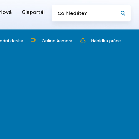
rlová
Gisportál
ední deska
Online kamera
Nabídka práce