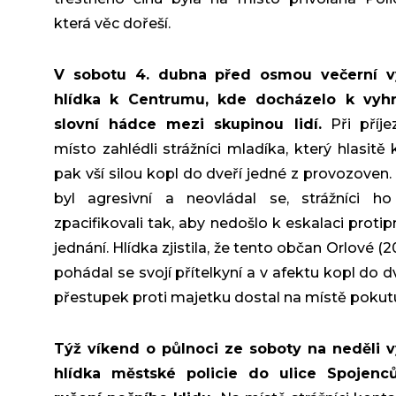
která věc dořeší.
V sobotu 4. dubna před osmou večerní vy
hlídka k Centrumu, kde docházelo k vyh
slovní hádce mezi skupinou lidí.
Při příje
místo zahlédli strážníci mladíka, který hlasitě k
pak vší silou kopl do dveří jedné z provozoven.
byl agresivní a neovládal se, strážníci ho
zpacifikovali tak, aby nedošlo k eskalaci protip
jednání. Hlídka zjistila, že tento občan Orlové (
pohádal se svojí přítelkyní a v afektu kopl do dv
přestupek proti majetku dostal na místě pokut
Týž víkend o půlnoci ze soboty na neděli v
hlídka městské policie do ulice Spojenců