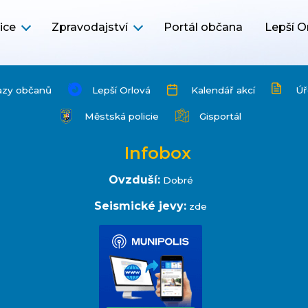
ice
Zpravodajství
Portál občana
Lepší O
azy občanů
Lepší Orlová
Kalendář akcí
Úř
Městská policie
Gisportál
Infobox
Ovzduší:
Dobré
Seismické jevy:
zde