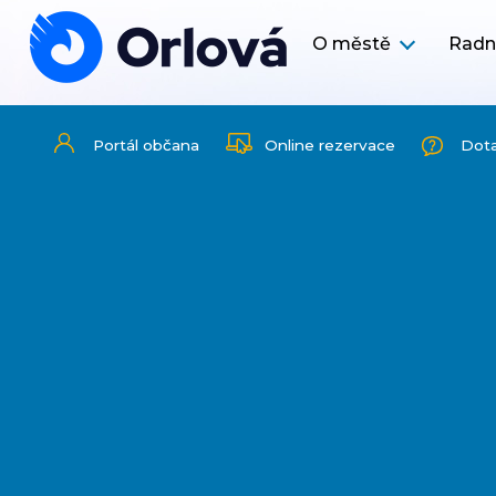
O městě
Radn
Portál občana
Online rezervace
Dot