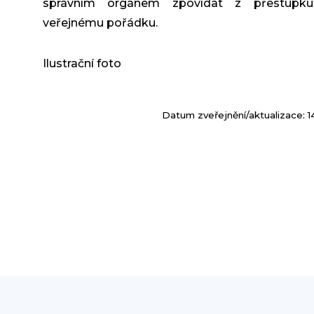
správním orgánem zpovídat z přestupku
veřejnému pořádku.
Ilustrační foto
Datum zveřejnění/aktualizace: 1