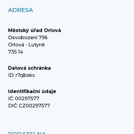
ADRESA
Městský úřad Orlová
Osvobození 796
Orlová - Lutyně
735 14
Datová schránka
ID: r7qbskc
Identifikační údaje
IČ: 00297577
DIČ: CZ00297577