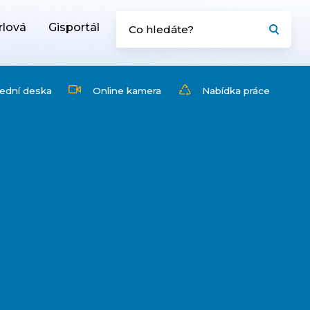
rlová
Gisportál
ední deska
Online kamera
Nabídka práce