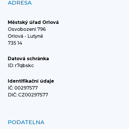
ADRESA
Městský úřad Orlová
Osvobození 796
Orlová - Lutyně
735 14
Datová schránka
ID: r7qbskc
Identifikační údaje
IČ: 00297577
DIČ: CZ00297577
PODATELNA