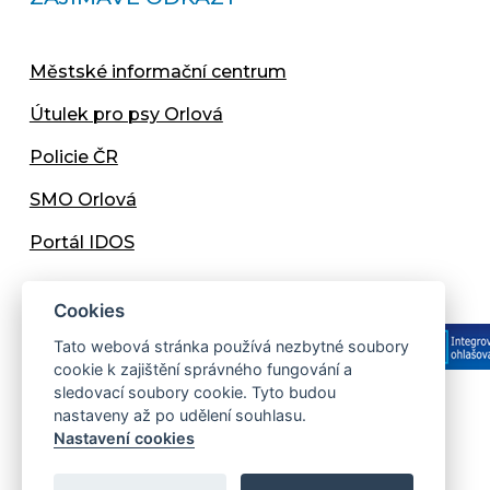
Městské informační centrum
Útulek pro psy Orlová
Policie ČR
SMO Orlová
Portál IDOS
Cookies
Tato webová stránka používá nezbytné soubory
cookie k zajištění správného fungování a
sledovací soubory cookie. Tyto budou
nastaveny až po udělení souhlasu.
Copyright © 2013 - 2026 Městský úřad Orlová
Nastavení cookies
Prohlášení přístupnosti