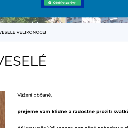
VESELÉ VELIKONOCE!
VESELÉ
Vážení občané,
přejeme vám klidné a radostné prožití svátků