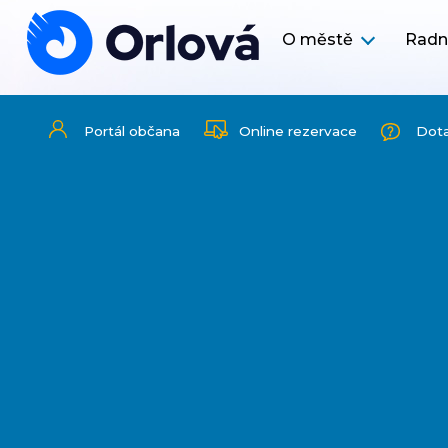
O městě
Radn
Portál občana
Online rezervace
Dot