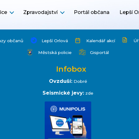
ice
Zpravodajství
Portál občana
Lepší O
azy občanů
Lepší Orlová
Kalendář akcí
Úř
Městská policie
Gisportál
Infobox
Ovzduší:
Dobré
Seismické jevy:
zde