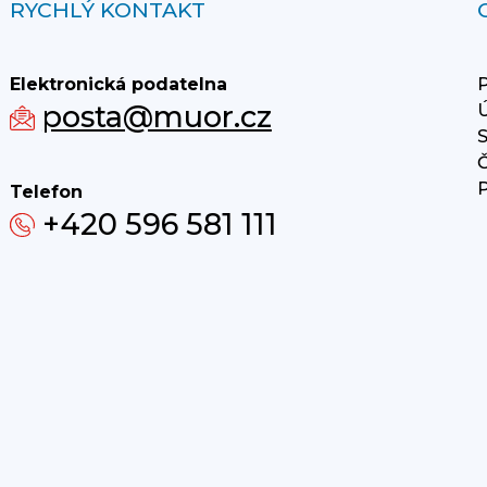
RYCHLÝ KONTAKT
Elektronická podatelna
P
posta@muor.cz
Ú
S
Č
P
Telefon
+420 596 581 111