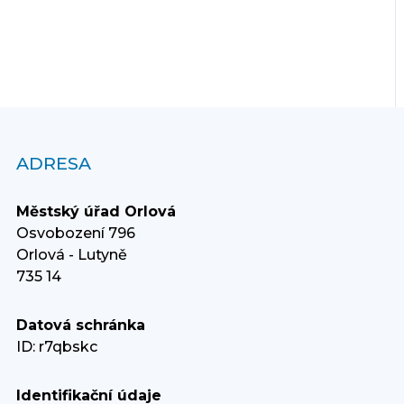
ADRESA
Městský úřad Orlová
Osvobození 796
Orlová - Lutyně
735 14
Datová schránka
ID: r7qbskc
Identifikační údaje