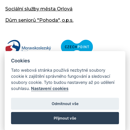
Sociální služby města Orlová
Dům seniorů "Pohoda", o.p.s.
Cookies
Tato webová stránka používá nezbytné soubory
cookie k zajištění správného fungování a sledovací
soubory cookie. Tyto budou nastaveny až po udělení
souhlasu.
Nastavení cookies
Copyright © 2013 - 2026 Městský úřad Orlová
Prohlášení přístupnosti
Odmítnout vše
Created:
web-evolution.cz
| Webmaster:
webmaster@muor.cz
Přijmout vše