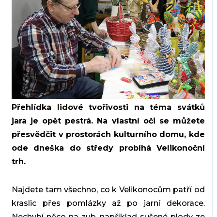
Přehlídka lidové tvořivosti na téma svátků
jara je opět pestrá. Na vlastní oči se můžete
přesvědčit v prostorách kulturního domu, kde
ode dneška do středy probíhá Velikonoční
trh.
Najdete tam všechno, co k Velikonocům patří od
kraslic přes pomlázky až po jarní dekorace.
Nechybí něco na zub, například sušené plody ze