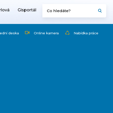
rlová
Gisportál
ední deska
Online kamera
Nabídka práce