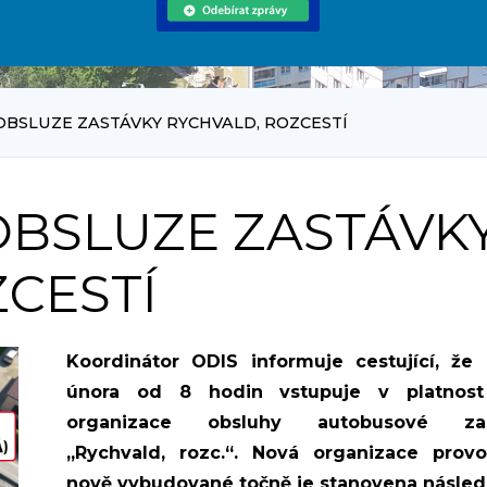
OBSLUZE ZASTÁVKY RYCHVALD, ROZCESTÍ
OBSLUZE ZASTÁVK
CESTÍ
Koordinátor ODIS informuje cestující, že 
února od 8 hodin vstupuje v platnos
organizace obsluhy autobusové zas
„Rychvald, rozc.“. Nová organizace prov
nově vybudované točně je stanovena násled