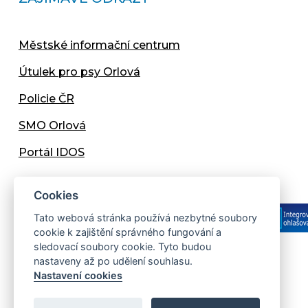
Městské informační centrum
Útulek pro psy Orlová
Policie ČR
SMO Orlová
Portál IDOS
Cookies
Tato webová stránka používá nezbytné soubory
cookie k zajištění správného fungování a
sledovací soubory cookie. Tyto budou
nastaveny až po udělení souhlasu.
Copyright © 2013 - 2026 Městský úřad Orlová
Nastavení cookies
Prohlášení přístupnosti