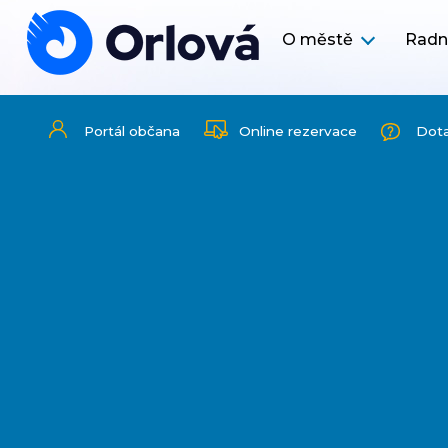
O městě
Radn
Portál občana
Online rezervace
Dot