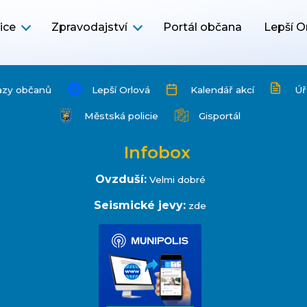
ice
Zpravodajství
Portál občana
Lepší O
azy občanů
Lepší Orlová
Kalendář akcí
Úř
Městská policie
Gisportál
Infobox
Ovzduší:
Velmi dobré
Seismické jevy:
zde