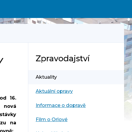
Zpravodajství
Y
Aktuality
Aktuální opravy
od 16.
Informace o dopravě
t nová
távky
Film o Orlové
ozu na
ovně: