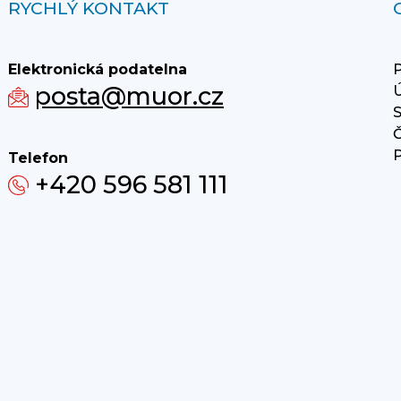
RYCHLÝ KONTAKT
Elektronická podatelna
P
posta@muor.cz
Ú
S
Č
P
Telefon
+420 596 581 111