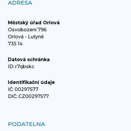
ADRESA
Městský úřad Orlová
Osvobození 796
Orlová - Lutyně
735 14
Datová schránka
ID: r7qbskc
Identifikační údaje
IČ: 00297577
DIČ: CZ00297577
PODATELNA