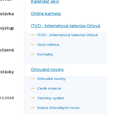
Kalendář akcí
Online kamera
astávka
iTVO - internetová televize Orlová
výstup
iTVO - internetová televize Orlová
Host měsíce
očasná
Kontakty
Orlovské noviny
stávky
Orlovské noviny
Ceník inzerce
0.2.2026
Termíny vydání
Statut Orlovských novin