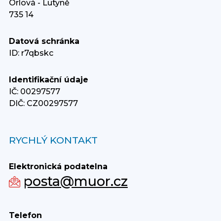
Orlová - Lutyně
735 14
Datová schránka
ID: r7qbskc
Identifikační údaje
IČ: 00297577
DIČ: CZ00297577
RYCHLÝ KONTAKT
Elektronická podatelna
posta@muor.cz
Telefon