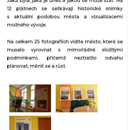
Jaká byla, jaká je dnes a jakou se může stát. Na
12 plátnech se setkávají historické snímky
s aktuální podobou města a vizualizacemi
možného vývoje.
Na celkem 25 fotografiích vidíte město, které se
muselo vyrovnat s mimořádně složitými
podmínkami, přičemž neztratilo odvahu
plánovat, měnit se a růst.