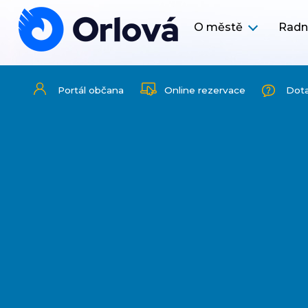
O městě
Radn
Portál občana
Online rezervace
Dot