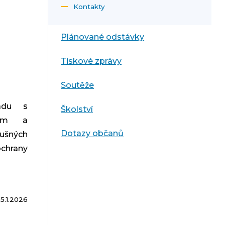
Kontakty
Plánované odstávky
Tiskové zprávy
Soutěže
ladu s
Školství
ckým a
Dotazy občanů
ušných
chrany
15.1.2026