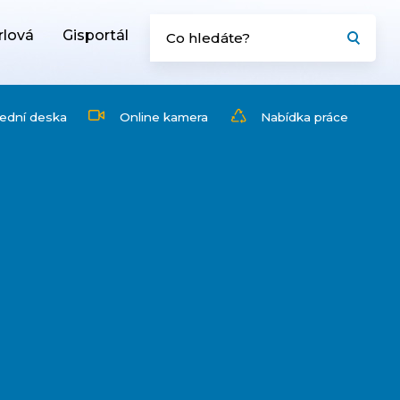
rlová
Gisportál
ední deska
Online kamera
Nabídka práce