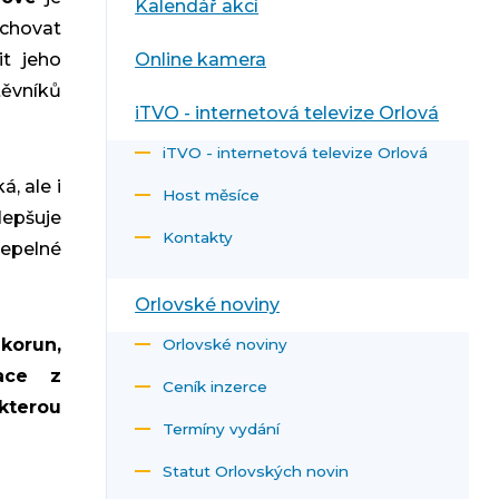
Kalendář akcí
chovat
t jeho
Online kamera
těvníků
iTVO - internetová televize Orlová
iTVO - internetová televize Orlová
, ale i
Host měsíce
epšuje
Kontakty
epelné
Orlovské noviny
 korun,
Orlovské noviny
ace z
Ceník inzerce
kterou
Termíny vydání
Statut Orlovských novin