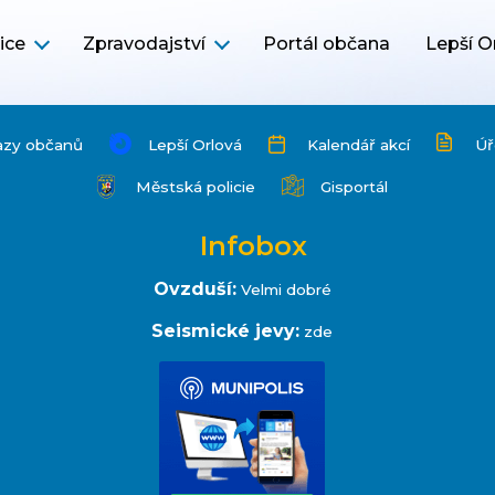
ice
Zpravodajství
Portál občana
Lepší O
azy občanů
Lepší Orlová
Kalendář akcí
Úř
Městská policie
Gisportál
Infobox
Ovzduší:
Velmi dobré
Seismické jevy:
zde