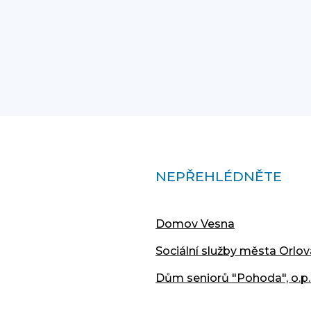
NEPŘEHLÉDNĚTE
Domov Vesna
Sociální služby města Orlov
Dům seniorů "Pohoda", o.p.