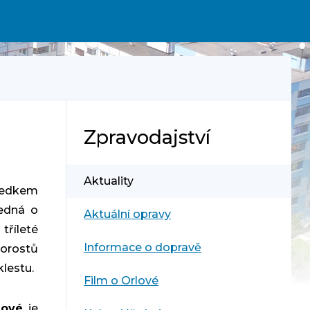
Zpravodajství
Aktuality
sledkem
jedná o
Aktuální opravy
říleté
Informace o dopravě
porostů
klestu.
Film o Orlové
lové
je