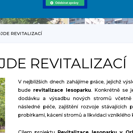
JDE REVITALIZACÍ
DE REVITALIZACÍ
V nejbližších dnech zahájíme práce, jejichž vý
bude
revitalizace lesoparku
. Konkrétně se 
dodávku a výsadbu nových stromů včetně t
následné péče, zajištění rozvoje stávajících 
probírkami, kácení stromů a likvidaci vzniklého 
Cílem projektu
Revitalizace lesoparku v Or