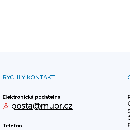
RYCHLÝ KONTAKT
Elektronická podatelna
P
posta@muor.cz
Ú
S
Č
P
Telefon