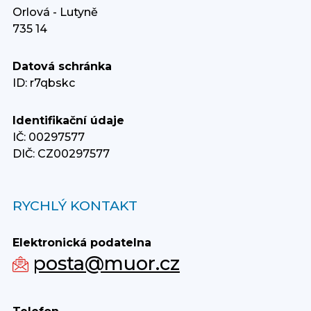
Orlová - Lutyně
735 14
Datová schránka
ID: r7qbskc
Identifikační údaje
IČ: 00297577
DIČ: CZ00297577
RYCHLÝ KONTAKT
Elektronická podatelna
posta@muor.cz