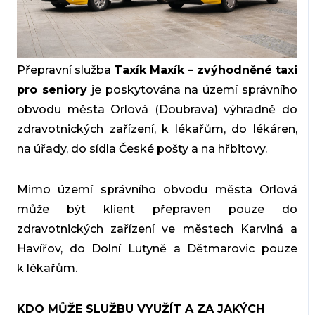
Přepravní služba
Taxík Maxík – zvýhodněné taxi
pro seniory
je poskytována na území správního
obvodu města Orlová (Doubrava) výhradně do
zdravotnických zařízení, k lékařům, do lékáren,
na úřady, do sídla České pošty a na hřbitovy.
Mimo území správního obvodu města Orlová
může být klient přepraven pouze do
zdravotnických zařízení ve městech Karviná a
Havířov, do Dolní Lutyně a Dětmarovic pouze
k lékařům.
KDO MŮŽE SLUŽBU VYUŽÍT A ZA JAKÝCH