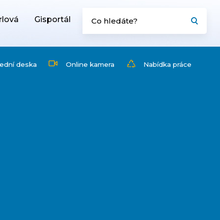
rlová
Gisportál
ední deska
Online kamera
Nabídka práce