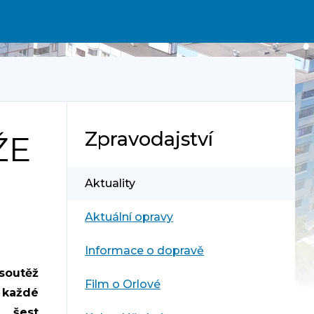
Zpravodajství
ŽE
Aktuality
Aktuální opravy
Informace o dopravě
soutěž
Film o Orlové
v každé
lo
šest