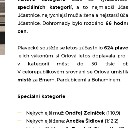
speciálních kategorií,
a to nejmladší účas
účastnice, nejrychlejší muž a žena a nejstarší úč
účastnice. Dohromady bylo rozdáno
66 hodn
cen.
Plavecké soutěže se letos zúčastnilo
624 plavc
jejich výkonům si Orlová letos doplavala pro
v kategorii měst do 50 tisíc obyv
V celorepublikovém srovnání se Orlová umísti
místě
za Brnem, Pardubicemi a Bohumínem.
Speciální kategorie
Nejrychlejší muž:
Ondřej Zelníček
(1:10,9)
Nejrychlejší žena:
Anežka Šidlová
(1:12,2)