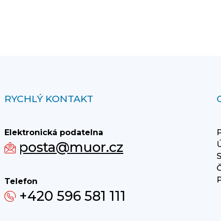
RYCHLÝ KONTAKT
Elektronická podatelna
P
posta@muor.cz
Ú
S
Č
P
Telefon
+420 596 581 111