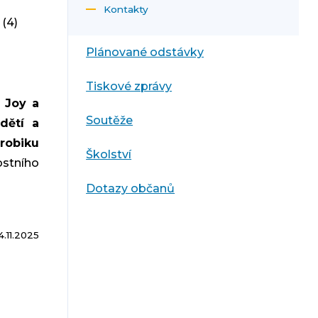
Kontakty
(4)
Plánované odstávky
Tiskové zprávy
ů
Joy a
Soutěže
dětí a
robiku
Školství
tního
Dotazy občanů
4.11.2025