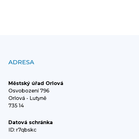
ADRESA
Městský úřad Orlová
Osvobození 796
Orlová - Lutyně
735 14
Datová schránka
ID: r7qbskc