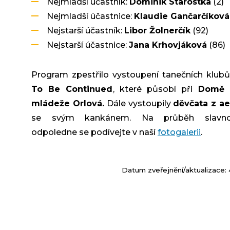
Nejmladší účastník:
Dominik Starostka
(2)
Nejmladší účastnice:
Klaudie Gančarčíková
Nejstarší účastník:
Libor Žolnerčík
(92)
Nejstarší účastnice:
Jana Krhovjáková
(86)
Program zpestřilo vystoupení tanečních klub
To Be Continued
, které působí při
Domě 
mládeže Orlová.
Dále vystoupily
děvčata z ae
se svým kankánem. Na průběh slavnos
odpoledne se podívejte v naší
fotogalerii
.
Datum zveřejnění/aktualizace: 