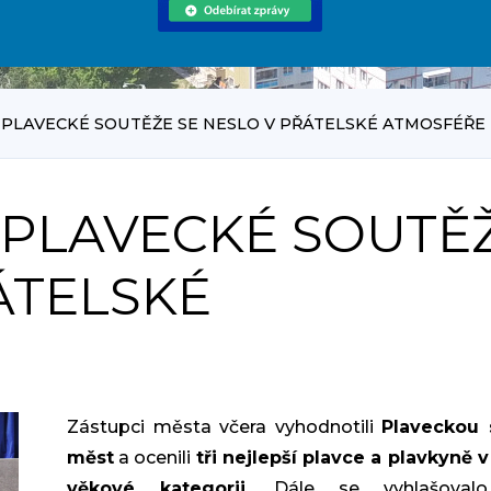
PLAVECKÉ SOUTĚŽE SE NESLO V PŘÁTELSKÉ ATMOSFÉŘE
PLAVECKÉ SOUTĚ
ÁTELSKÉ
Zástupci města včera vyhodnotili
Plaveckou 
měst
a ocenili
tři nejlepší plavce a plavkyně 
věkové kategorii.
Dále se vyhlašova