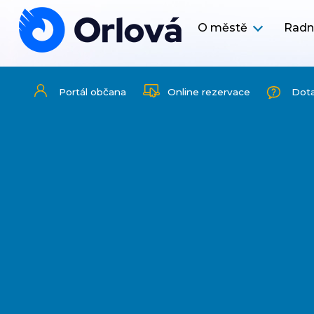
O městě
Radn
Portál občana
Online rezervace
Dot