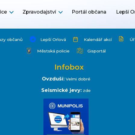
ice
Zpravodajství
Portál občana
Lepší O
azy občanů
Lepší Orlová
Kalendář akcí
Úř
Městská policie
Gisportál
Infobox
Ovzduší:
Velmi dobré
Seismické jevy:
zde