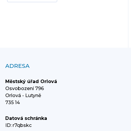
ADRESA
Městský úřad Orlová
Osvobození 796
Orlová - Lutyně
735 14
Datová schránka
ID: r7qbskc