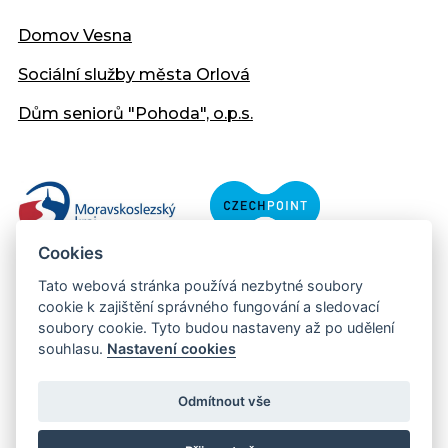
Domov Vesna
Sociální služby města Orlová
Dům seniorů "Pohoda", o.p.s.
Cookies
Tato webová stránka používá nezbytné soubory
cookie k zajištění správného fungování a sledovací
soubory cookie. Tyto budou nastaveny až po udělení
souhlasu.
Nastavení cookies
Copyright © 2013 - 2026 Městský úřad Orlová
Prohlášení přístupnosti
Odmítnout vše
Created:
web-evolution.cz
| Webmaster:
webmaster@muor.cz