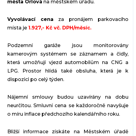
města Orlová
na městském úřadu.
Vyvolávací cena
za pronájem parkovacího
místa je
1.927,- Kč vč. DPH/měsíc.
Podzemní garáže jsou monitorovány
kamerovým systémem se záznamem a čidly,
která umožňují vjezd automobilům na CNG a
LPG. Prostor hlídá také obsluha, která je k
dispozici po celý týden.
Nájemní smlouvy budou uzavírány na dobu
neurčitou. Smluvní cena se každoročně navyšuje
o míru inflace předchozího kalendářního roku.
Bližší informace získáte na Městském úřadě