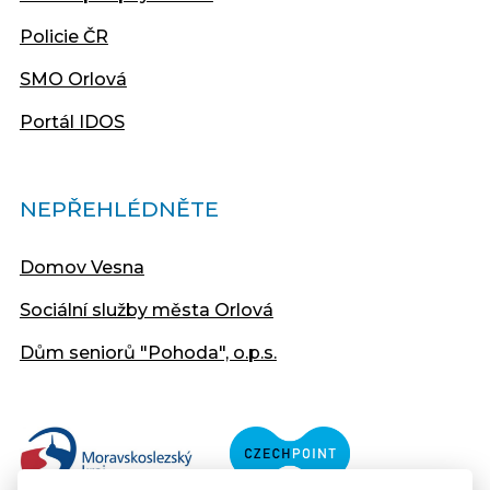
Policie ČR
SMO Orlová
Portál IDOS
NEPŘEHLÉDNĚTE
Domov Vesna
Sociální služby města Orlová
Dům seniorů "Pohoda", o.p.s.