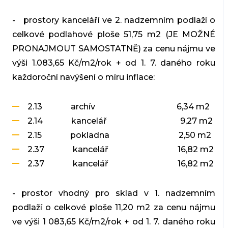
- prostory kanceláří ve 2. nadzemním podlaží o
celkové podlahové ploše 51,75 m2 (JE MOŽNÉ
PRONAJMOUT SAMOSTATNĚ) za cenu nájmu ve
výši 1.083,65 Kč/m2/rok + od 1. 7. daného roku
každoroční navýšení o míru inflace:
2.13 archív 6,34 m2
2.14 kancelář 9,27 m2
2.15 pokladna 2,50 m2
2.37 kancelář 16,82 m2
2.37 kancelář 16,82 m2
- prostor vhodný pro sklad v 1. nadzemním
podlaží o celkové ploše 11,20 m2 za cenu nájmu
ve výši 1 083,65 Kč/m2/rok + od 1. 7. daného roku