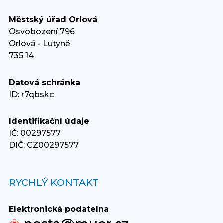
Městský úřad Orlová
Osvobození 796
Orlová - Lutyně
735 14
Datová schránka
ID: r7qbskc
Identifikační údaje
IČ: 00297577
DIČ: CZ00297577
RYCHLÝ KONTAKT
Elektronická podatelna