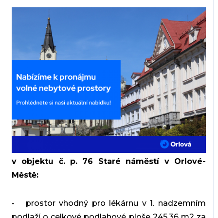
v objektu č. p. 76 Staré náměstí v Orlové-
Městě:
- prostor vhodný pro lékárnu v 1. nadzemním
podlaží o celkové podlahové ploše 245,36 m2 za