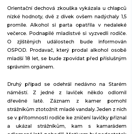
Orientační dechová zkouška vykázala u chlapců
nízké hodnoty, dvě z dívek ovšem nadýchaly 1,5
promile. Alkohol si parta opatřila v nedaleké
večerce. Podnapilé mladistvé si vyzvedli rodiče.
O zjištěných událostech bude informován
OSPOD. Prodavač, který prodal alkohol osobě
mladší 18 let, se bude zpovídat před příslušným
správním orgánem.
Druhý případ se odehrál nedávno na Starém
náměstí. Z jedné z laviček někdo odlomil
dřevěné latě. Záznam z kamer pomohl
strážníkům ztotožnit mladé vandaly. Jeden z nich
se v přítomnosti rodiče ke zničení lavičky přiznal
a ukázal strážníkům, kam s kamarádem