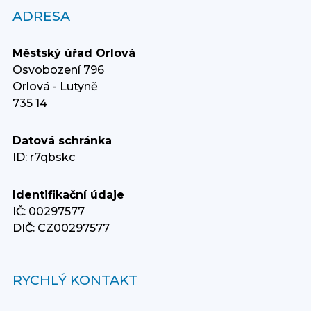
ADRESA
Městský úřad Orlová
Osvobození 796
Orlová - Lutyně
735 14
Datová schránka
ID: r7qbskc
Identifikační údaje
IČ: 00297577
DIČ: CZ00297577
RYCHLÝ KONTAKT