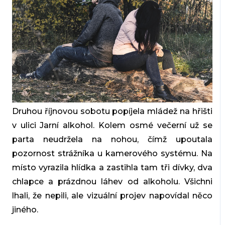
Druhou říjnovou sobotu popíjela mládež na hřišti
v ulici Jarní alkohol. Kolem osmé večerní už se
parta neudržela na nohou, čímž upoutala
pozornost strážníka u kamerového systému. Na
místo vyrazila hlídka a zastihla tam tři dívky, dva
chlapce a prázdnou láhev od alkoholu. Všichni
lhali, že nepili, ale vizuální projev napovídal něco
jiného.