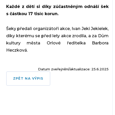
Každé z dětí si díky zúčastněným odnáší šek
s částkou 17 tisíc korun.
Šeky předali organizátoři akce, Ivan Jeki Jekielek,
díky kterému se před lety akce zrodila, a za Dům
kultury města Orlové ředitelka Barbora
Heczková.
Datum zveřejnění/aktualizace: 25.6.2025
ZPĚT NA VÝPIS