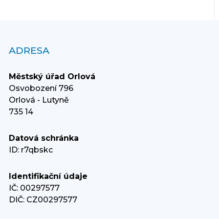
ADRESA
Městský úřad Orlová
Osvobození 796
Orlová - Lutyně
735 14
Datová schránka
ID: r7qbskc
Identifikační údaje
IČ: 00297577
DIČ: CZ00297577