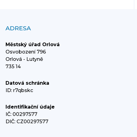
ADRESA
Městský úřad Orlová
Osvobození 796
Orlová - Lutyně
735 14
Datová schránka
ID: r7qbskc
Identifikační údaje
IČ: 00297577
DIČ: CZ00297577