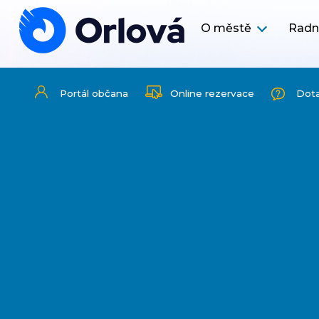
O městě
Radn
Portál občana
Online rezervace
Dot