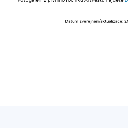
Fotogalerii z prvního ročníku ArtFestu najdete
z
Datum zveřejnění/aktualizace: 2