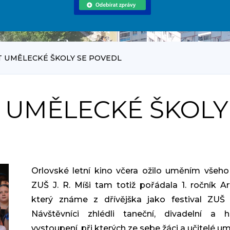
T UMĚLECKÉ ŠKOLY SE POVEDL
T UMĚLECKÉ ŠKOLY
Orlovské letní kino včera ožilo uměním všeho
ZUŠ J. R. Míši tam totiž pořádala 1. ročník Ar
který známe z dřívějška jako festival ZUŠ
Návštěvníci zhlédli taneční, divadelní a h
vystoupení, při kterých ze sebe žáci a učitelé u