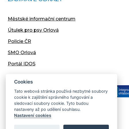
Městské informační centrum
Útulek pro psy Orlová
Policie ČR
SMO Orlová
Portál IDOS
Cookies
Tato webová stránka používá nezbytné soubory
cookie k zajištění správného fungování a
sledovací soubory cookie. Tyto budou
nastaveny až po udělení souhlasu.
Copyright © 2013 - 2026 Městský úřad Orlová
Nastavení cookies
Prohlášení přístupnosti