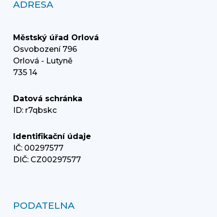
ADRESA
Městský úřad Orlová
Osvobození 796
Orlová - Lutyně
735 14
Datová schránka
ID: r7qbskc
Identifikační údaje
IČ: 00297577
DIČ: CZ00297577
PODATELNA