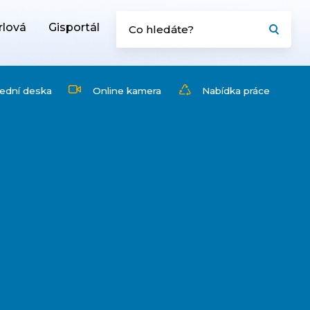
rlová
Gisportál
ední deska
Online kamera
Nabídka práce