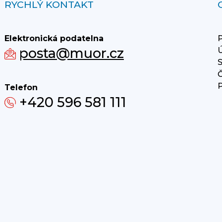
RYCHLÝ KONTAKT
Elektronická podatelna
P
posta@muor.cz
Ú
S
Č
P
Telefon
+420 596 581 111