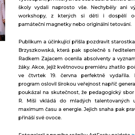
školy vydali naprosto vše. Nechyběly ani v
workshopy, z kterých si děti i dospělí od
památeční magnetky nebo originální tetování.
Publikum a účinkující přišla pozdravit starostk
Brzyszkowská, která pak společně s ředitele
Radkem Zajacem ocenila absolventy a vyzna
žáky. Akce, jejíž květnovou premiéru zhatilo poč
ve čtvrtek 19. června perfektně vydařila. 
program oslovil širokou veřejnost napříč gener
poukázal na skutečnost, že pedagogický sbor
R. Míši vkládá do mladých talentovaných 
maximum času a energie. Jejich snaha pak pra
přináší své ovoce.