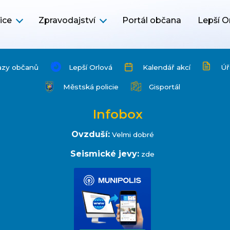
ice
Zpravodajství
Portál občana
Lepší O
azy občanů
Lepší Orlová
Kalendář akcí
Úř
Městská policie
Gisportál
Infobox
Ovzduší:
Velmi dobré
Seismické jevy:
zde