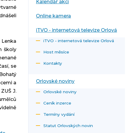
Kalendář akcí
ýtvarné
nášeli
Online kamera
iTVO - internetová televize Orlová
a Lenka
iTVO - internetová televize Orlová
m školy
Host měsíce
menané
Kontakty
así, se
Bohatý
Orlovské noviny
acemi a
 ZUŠ J.
Orlovské noviny
umělců
Ceník inzerce
videlně
Termíny vydání
Statut Orlovských novin