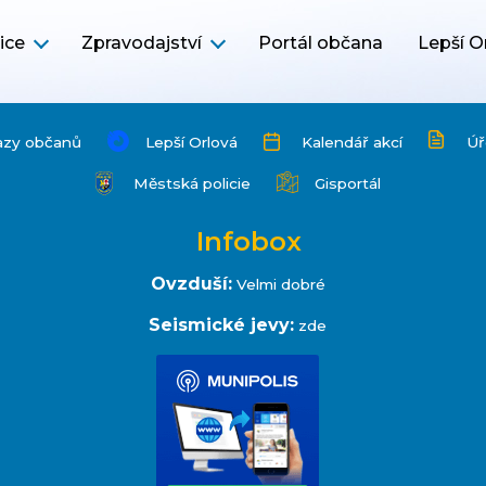
ice
Zpravodajství
Portál občana
Lepší O
azy občanů
Lepší Orlová
Kalendář akcí
Úř
Městská policie
Gisportál
Infobox
Ovzduší:
Velmi dobré
Seismické jevy:
zde