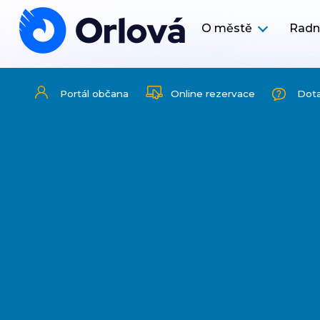
O městě
Radn
Portál občana
Online rezervace
Dot