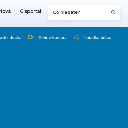
rlová
Gisportál
ední deska
Online kamera
Nabídka práce