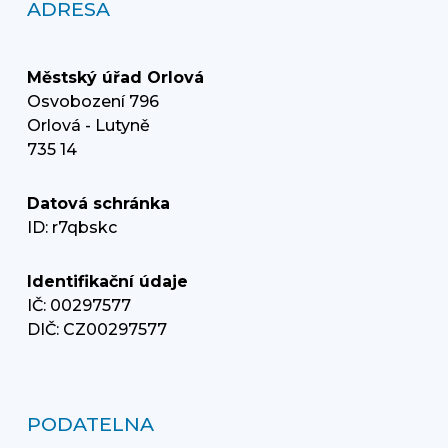
ADRESA
Městský úřad Orlová
Osvobození 796
Orlová - Lutyně
735 14
Datová schránka
ID: r7qbskc
Identifikační údaje
IČ: 00297577
DIČ: CZ00297577
PODATELNA