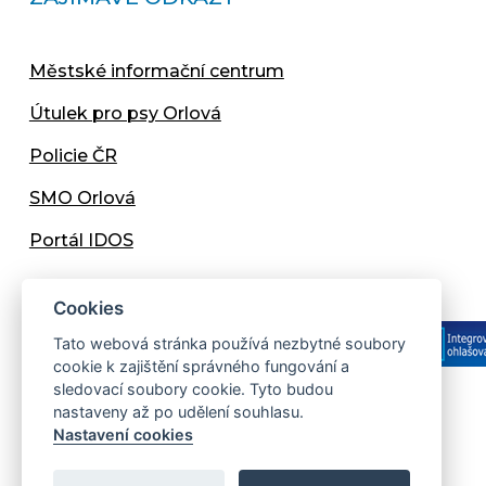
Městské informační centrum
Útulek pro psy Orlová
Policie ČR
SMO Orlová
Portál IDOS
Cookies
Tato webová stránka používá nezbytné soubory
cookie k zajištění správného fungování a
sledovací soubory cookie. Tyto budou
nastaveny až po udělení souhlasu.
Copyright © 2013 - 2026 Městský úřad Orlová
Nastavení cookies
Prohlášení přístupnosti