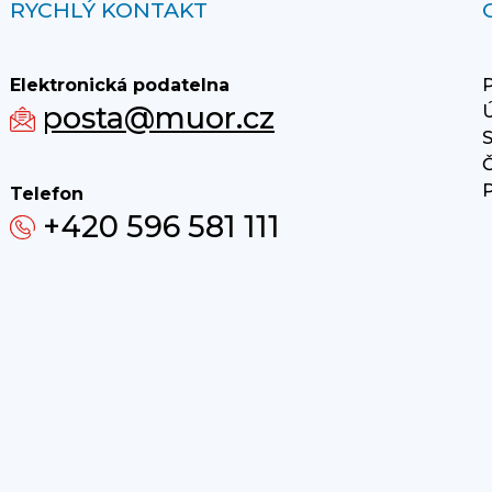
RYCHLÝ KONTAKT
Elektronická podatelna
P
posta@muor.cz
Ú
S
Č
P
Telefon
+420 596 581 111