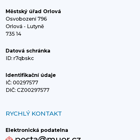
Městský úřad Orlová
Osvobození 796
Orlová - Lutyně
735 14
Datová schránka
ID: r7qbskc
Identifikační údaje
IČ: 00297577
DIČ: CZ00297577
RYCHLÝ KONTAKT
Elektronická podatelna
posta@muor.cz