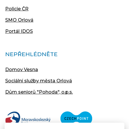
Policie ČR
SMO Orlová
Portál IDOS
NEPŘEHLÉDNĚTE
Domov Vesna
Sociální služby města Orlová
Dům seniorů "Pohoda", o.p.s.