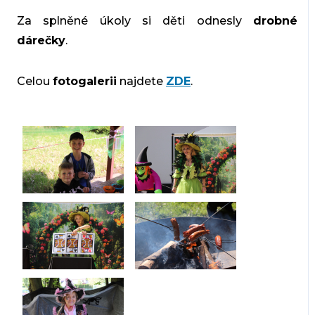
Za splněné úkoly si děti odnesly
drobné
dárečky
.
Celou
fotogalerii
najdete
ZDE
.