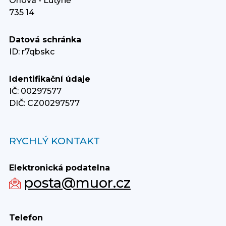
Orlová - Lutyně
735 14
Datová schránka
ID: r7qbskc
Identifikační údaje
IČ: 00297577
DIČ: CZ00297577
RYCHLÝ KONTAKT
Elektronická podatelna
posta@muor.cz
Telefon