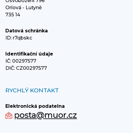
Osvobození 796
Orlová - Lutyně
735 14
Datová schránka
ID: r7qbskc
Identifikační údaje
IČ: 00297577
DIČ: CZ00297577
RYCHLÝ KONTAKT
Elektronická podatelna
posta@muor.cz