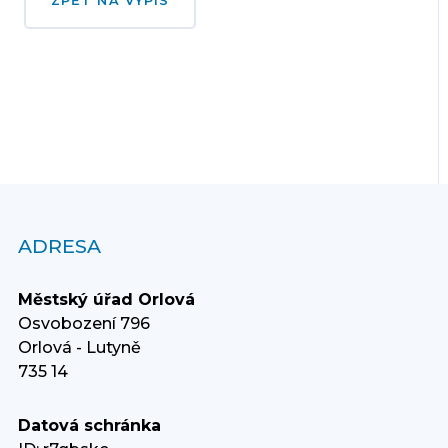
ZPĚT NA VÝPIS
ADRESA
Městský úřad Orlová
Osvobození 796
Orlová - Lutyně
735 14
Datová schránka