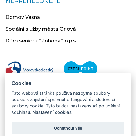
NEPŘEHLÉDNĚTE
Domov Vesna
Sociální služby města Orlová
Dům seniorů "Pohoda", o.p.s.
Cookies
Tato webová stránka používá nezbytné soubory
cookie k zajištění správného fungování a sledovací
soubory cookie. Tyto budou nastaveny až po udělení
souhlasu.
Nastavení cookies
Copyright © 2013 - 2026 Městský úřad Orlová
Prohlášení přístupnosti
Odmítnout vše
Created:
web-evolution.cz
| Webmaster: