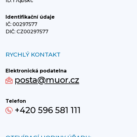
ID: r7qbskc
Identifikační údaje
IČ: 00297577
DIČ: CZ00297577
RYCHLÝ KONTAKT
Elektronická podatelna
posta@muor.cz
Telefon
+420 596 581 111