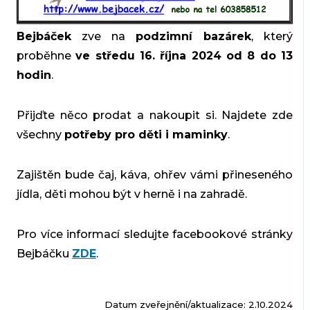
Bejbáček
zve na
podzimní bazárek
, který
proběhne
ve středu 16. října 2024 od 8 do 13
hodin
.
Přijďte něco prodat a nakoupit si. Najdete zde
všechny
potřeby pro děti i maminky
.
Zajištěn bude čaj, káva, ohřev vámi přineseného
jídla, děti mohou být v herně i na zahradě.
Pro více informací sledujte facebookové stránky
Bejbáčku
ZDE
.
Datum zveřejnění/aktualizace: 2.10.2024