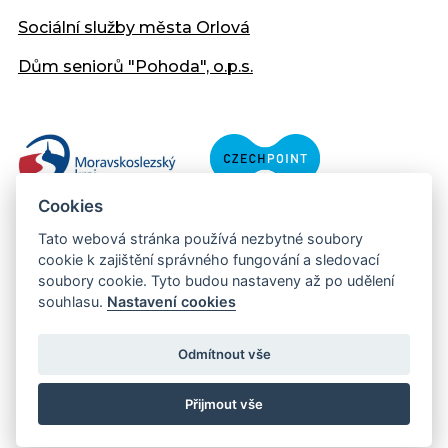
Sociální služby města Orlová
Dům seniorů "Pohoda", o.p.s.
Cookies
Tato webová stránka používá nezbytné soubory
cookie k zajištění správného fungování a sledovací
soubory cookie. Tyto budou nastaveny až po udělení
souhlasu.
Nastavení cookies
Copyright © 2013 - 2026 Městský úřad Orlová
Prohlášení přístupnosti
Odmítnout vše
Created:
web-evolution.cz
| Webmaster:
webmaster@muor.cz
Přijmout vše