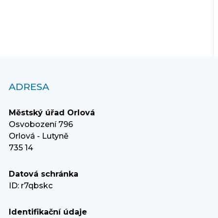
ADRESA
Městský úřad Orlová
Osvobození 796
Orlová - Lutyně
735 14
Datová schránka
ID: r7qbskc
Identifikační údaje