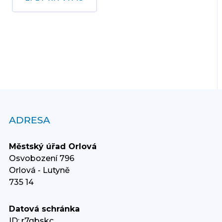
ADRESA
Městský úřad Orlová
Osvobození 796
Orlová - Lutyně
735 14
Datová schránka
ID: r7qbskc