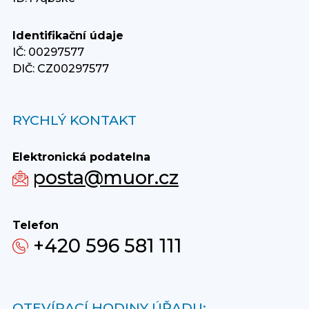
Identifikační údaje
IČ: 00297577
DIČ: CZ00297577
RYCHLÝ KONTAKT
Elektronická podatelna
posta@muor.cz
Telefon
+420 596 581 111
OTEVÍRACÍ HODINY ÚŘADU: