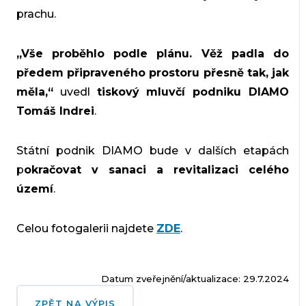
prachu.
„Vše proběhlo podle plánu. Věž padla do
předem připraveného prostoru přesně tak, jak
měla,“
uvedl
tiskový mluvčí podniku DIAMO
Tomáš Indrei
.
Státní podnik DIAMO bude v dalších etapách
p
okračovat v sanaci a revitalizaci celého
území
.
Celou fotogalerii najdete
ZDE
.
Datum zveřejnění/aktualizace: 29.7.2024
ZPĚT NA VÝPIS