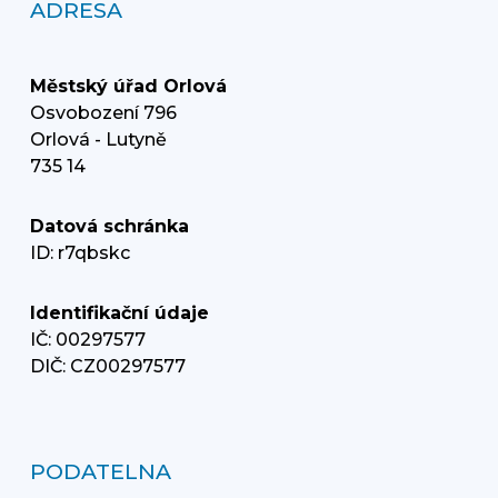
ADRESA
Městský úřad Orlová
Osvobození 796
Orlová - Lutyně
735 14
Datová schránka
ID: r7qbskc
Identifikační údaje
IČ: 00297577
DIČ: CZ00297577
PODATELNA