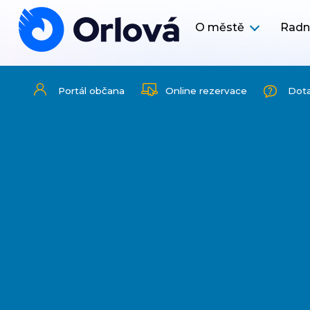
O městě
Radn
Portál občana
Online rezervace
Dot