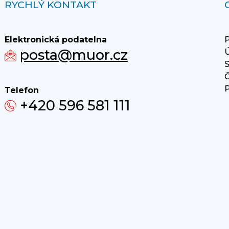
RYCHLÝ KONTAKT
Elektronická podatelna
P
posta@muor.cz
Ú
S
Č
P
Telefon
+420 596 581 111