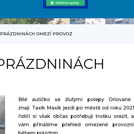
O PRÁZDNINÁCH OMEZÍ PROVOZ
 PRÁZDNINÁCH
Bílé autíčko se žlutými polepy Orlované
znají. Taxík Maxík jezdí po městě od roku 2021.
řidiči si však občas potřebují trošku orazit, 
vám přinášíme přehled omezené provozn
během prázdnin.