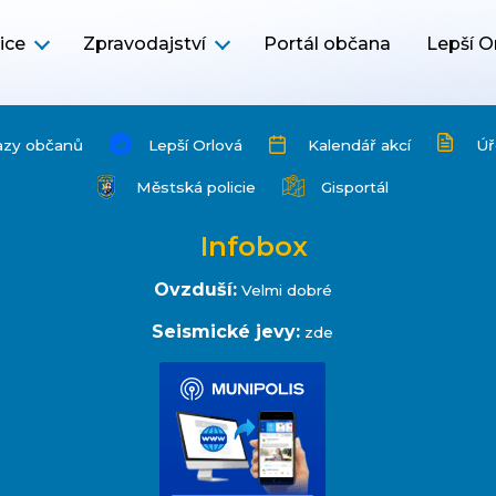
ice
Zpravodajství
Portál občana
Lepší O
azy občanů
Lepší Orlová
Kalendář akcí
Úř
Městská policie
Gisportál
Infobox
Ovzduší:
Velmi dobré
Seismické jevy:
zde