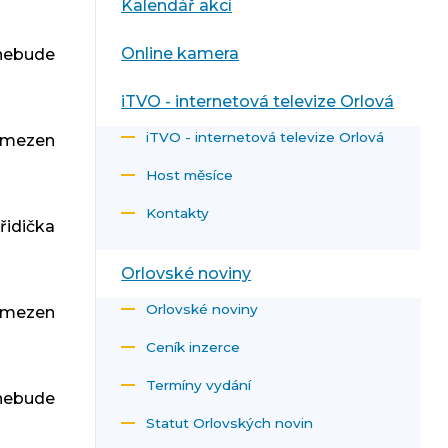
Kalendář akcí
Online kamera
nebude
iTVO - internetová televize Orlová
iTVO - internetová televize Orlová
omezen
Host měsíce
Kontakty
řidička
Orlovské noviny
Orlovské noviny
omezen
Ceník inzerce
Termíny vydání
(nebude
Statut Orlovských novin