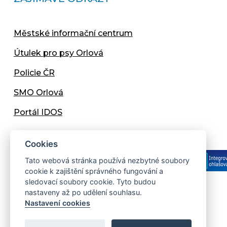
Městské informační centrum
Útulek pro psy Orlová
Policie ČR
SMO Orlová
Portál IDOS
Cookies
Tato webová stránka používá nezbytné soubory
cookie k zajištění správného fungování a
sledovací soubory cookie. Tyto budou
nastaveny až po udělení souhlasu.
Copyright © 2013 - 2026 Městský úřad Orlová
Nastavení cookies
Prohlášení přístupnosti