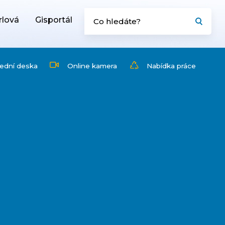
rlová
Gisportál
ední deska
Online kamera
Nabídka práce