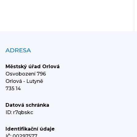
ADRESA
Městský úřad Orlová
Osvobození 796
Orlová - Lutyně
735 14
Datová schránka
ID: r7qbskc
Identifikační údaje
IČ: 00297577