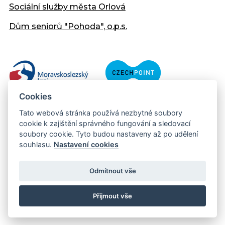
Sociální služby města Orlová
Dům seniorů "Pohoda", o.p.s.
Cookies
Tato webová stránka používá nezbytné soubory
cookie k zajištění správného fungování a sledovací
soubory cookie. Tyto budou nastaveny až po udělení
souhlasu.
Nastavení cookies
Copyright © 2013 - 2026 Městský úřad Orlová
Prohlášení přístupnosti
Odmítnout vše
Created:
web-evolution.cz
| Webmaster:
webmaster@muor.cz
Přijmout vše