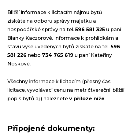
Bližší informace k licitacím nájmu bytů
získáte na odboru správy majetku a
hospodářské správy na tel.
596 581 325
u paní
Blanky Kaczorové. Informace k prohlídkám a
stavu výše uvedených bytů získáte na tel.
596
581 226
nebo
734 765 619
u paní Kateřiny
Noskové.
Všechny informace k licitacím (přesný čas
licitace, vyvolávací cenu na metr čtvereční, bližší
popis bytů aj.) naleznete
v příloze níže
.
Připojené dokumenty: