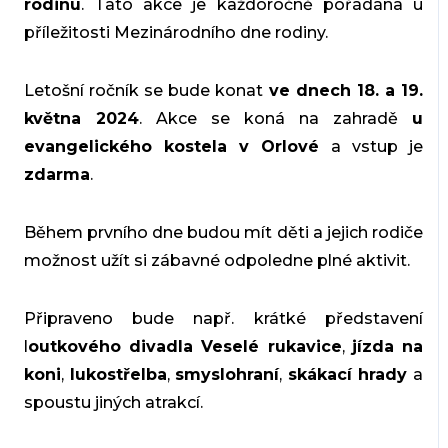
rodinu
. Tato akce je každoročně pořádána u
příležitosti Mezinárodního dne rodiny.
Letošní ročník se bude konat
ve dnech 18. a 19.
května 2024
. Akce se koná na zahradě
u
evangelického kostela v Orlové
a vstup je
zdarma
.
Během prvního dne budou mít děti a jejich rodiče
možnost užít si zábavné odpoledne plné aktivit.
Připraveno bude např. krátké představení
l
outkového divadla Veselé rukavice
,
jízda na
koni
,
lukostřelba
,
smyslohraní
,
skákací hrady
a
spoustu jiných atrakcí.