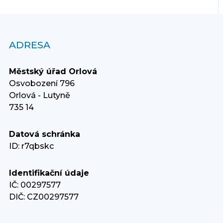
ADRESA
Městský úřad Orlová
Osvobození 796
Orlová - Lutyně
735 14
Datová schránka
ID: r7qbskc
Identifikační údaje
IČ: 00297577
DIČ: CZ00297577